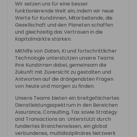
Wir setzen uns für eine besser
Follow
funktionierende Welt ein, indem wir neue
Werte für Kund:innen, Mitarbeitende, die
Gesellschaft und den Planeten schaffen
Recordings
See all
und gleichzeitig das Vertrauen in die
2 months ago
02:20:08
2 mo
Kapitalmärkte stärken.
EY Germany
EY
Hiring now
Hi
Mithilfe von Daten, KI und fortschrittlicher
Praxistipps statt Paragraphen - deine
Fraue
Technologie unterstützen unsere Teams
Steuererklärung im Studium
ihre Kund:innen dabei, gemeinsam die
Wann müssen Studierende ihre Steuererklärung
Du int
Zukunft mit Zuversicht zu gestalten und
einreichen und wann lohnt es sich, dies freiwillig zu
Künstl
Antworten auf die drängendsten Fragen
tun? Was ist der steuerliche Unterschied zwischen
Vorbild
von heute und morgen zu finden.
DE
Business development
+ 4
DE
Erst- und Zweitstudium und was sind eigentlich
Welt a
Sonderausgaben und Werbungskosten? Erhaltet
Karrie
Unsere Teams bieten ein breitgefächertes
wertvolle Praxistipps von uns und wendet diese
dich. Von F
Dienstleistungsspektrum in den Bereichen
direkt in einer Case Study an. Wir freuen uns auf
unsere
Assurance, Consulting, Tax sowie Strategy
euch!
persön
inspiri
and Transactions an. Unterstützt durch
Interv
Photos
fundiertes Branchenwissen, ein global
Platz in der Tec
verbundenes, multidisziplinäres Netzwerk
haben,