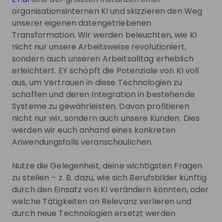
Assurance, Consulting, Tax sowie Strategy and
organisationsinternen KI und skizzieren den Weg
Transactions an. Unterstützt durch fundiertes
unserer eigenen datengetriebenen
Branchenwissen, ein global verbundenes,
Transformation. Wir werden beleuchten, wie KI
multidisziplinäres Netzwerk und vielfältige
nicht nur unsere Arbeitsweise revolutioniert,
Ökosystem-Partner bieten unsere Teams
sondern auch unseren Arbeitsalltag erheblich
Dienstleistungen in mehr als 150 Ländern und
erleichtert. EY schöpft die Potenziale von KI voll
Regionen an.
aus, um Vertrauen in diese Technologien zu
schaffen und deren Integration in bestehende
Ihr möchtet Teil unseres EY-Netzwerks sein,
Systeme zu gewährleisten. Davon profitieren
regelmäßig Karriere-News, Hot Jobs oder
nicht nur wir, sondern auch unsere Kunden. Dies
Einladungen zu Karriere-Events erhalten? Dann
werden wir euch anhand eines konkreten
meldet euch in unserer
EY Talent Community
an. Wir
Anwendungsfalls veranschaulichen.
freuen uns auf euch!
Werdet Teil unseres Teams! Besucht unser
Nutze die Gelegenheit, deine wichtigsten Fragen
Jobportal
und bewerbt euch noch heute.
zu stellen – z. B. dazu, wie sich Berufsbilder künftig
durch den Einsatz von KI verändern könnten, oder
Informiert euch auch auf unserem
EY Karriereblog
welche Tätigkeiten an Relevanz verlieren und
oder auf unseren Social-Media-Kanälen:
durch neue Technologien ersetzt werden