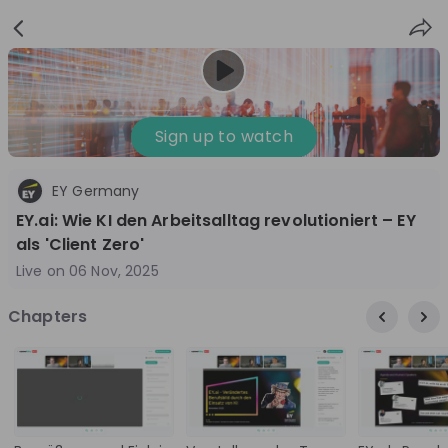
Sign
Login
up
Sign up to watch
EY Germany
Follow
Share
EY.ai: Wie KI den Arbeitsalltag revolutioniert – EY
als 'Client Zero'
EY Germany
Live on
06 Nov, 2025
Germany
Chapters
Management Consulting, Accounting
10'000+
Overview
Jobs
Live streams
Recordings