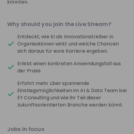
könnten.
LinkedIn
Facebook
Why should you join the Live Stream?
Instagram
Entdeckt, wie KI als Innovationstreiber in
Podcasts
Organisationen wirkt und welche Chancen
sich daraus für eure Karriere ergeben.
YouTube
Erlebt einen konkreten Anwendungsfall aus
der Praxis
Get noticed by
EY Germany
Erfahrt mehr über spannende
Join their Talent Pool so they can reach out to
Einstiegsmöglichkeiten im AI & Data Team bei
you.
EY Consulting und wie ihr Teil dieser
zukunftsorientierten Branche werden könnt.
Join Talent Pool
Jobs
Jobs in focus