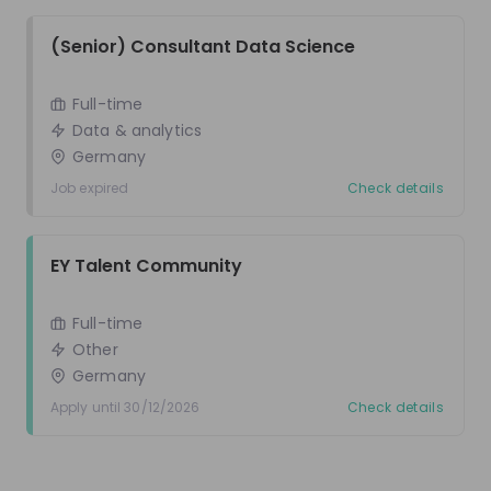
EY Talent Community
(Senior) Consultant Data Science 
Full-time
Full-time
Other
Data & analytics
Germany
Germany
Apply until 30/12/2026
Check details
Job expired
Check details
Get in First.
Stay Ahead.
EY Talent Community
Be the first to know about job openings
Full-time
Get tailored stream recommendations
Other
Germany
Sign up now!
Apply until 30/12/2026
Check details
Mentors
See all