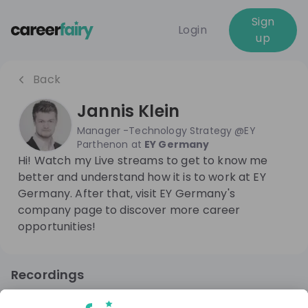
Sign
Login
up
Back
Jannis Klein
Manager -Technology Strategy @EY
Parthenon
at
EY Germany
Hi! Watch my Live streams to get to know me
better and understand how it is to work at EY
Germany. After that, visit EY Germany's
company page to discover more career
opportunities!
Recordings
8 months ago
01:01:45