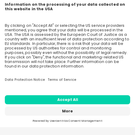
Discover
EY Germany
Stay up-to-date. Always.
Create an account to receive
personalised invitations to career live
Upcoming questions
streams and job openings
Welche Fähigkeiten sollte man aus dem Studium
Join CareerFairy
mitbringen?
10 likes
2 years ago
Wie sieht eurer Meinung nach die Zukunft des
Audits aus?
9 likes
2 years ago
Home
Live streams
Sparks
Jobs
Companies