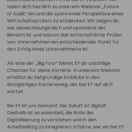
Assurance, Consulting, Tax sowie Strategy and
laden dich herzlich zu unserem Webinar „Future
Transactions an. Unterstützt durch fundiertes
of Audit” ein und die spannende Perspektive eines
Branchenwissen, ein global verbundenes,
Wirtschaftsprüfers zu entdecken. Wir zeigen dir,
multidisziplinäres Netzwerk und vielfältige
wie abwechslungsreich und spannend der
Ökosystem-Partner bieten unsere Teams
Bereich ist und warum das wirtschaftliche Prüfen
Dienstleistungen in mehr als 150 Ländern und
von Unternehmen ein entscheidender Punkt für
Regionen an.
den Erfolg eines Unternehmens ist.
Ihr möchtet Teil unseres EY-Netzwerks sein,
Als eine der „Big Four“ bietet EY dir unzählige
regelmäßig Karriere-News, Hot Jobs oder
Chancen für deine Karriere. In unserem Webinar
Einladungen zu Karriere-Events erhalten? Dann
erhältst du tiefgründige Einblicke in den
meldet euch in unserer
EY Talent Community
an. Wir
einzigartigen Karriereweg, der bei EY auf dich
freuen uns auf euch!
wartet.
Werdet Teil unseres Teams! Besucht unser
Jobportal
und bewerbt euch noch heute.
Bei EY ist uns bewusst: Die Zukuft ist digital!
Deshalb ist es essentiell, die Rolle der
Informiert euch auch auf unserem
EY Karriereblog
Digitalisierung zu verstehen und in den
oder auf unseren Social-Media-Kanälen:
Arbeitsalltag zu integrieren. Erfahre, wie wir bei EY