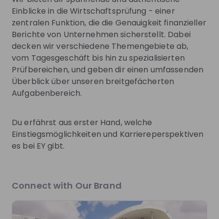
Einblicke in die Wirtschaftsprüfung - einer
EY Talent Community
zentralen Funktion, die die Genauigkeit finanzieller
Berichte von Unternehmen sicherstellt. Dabei
Full-time
decken wir verschiedene Themengebiete ab,
Other
vom Tagesgeschäft bis hin zu spezialisierten
Germany
Prüfbereichen, und geben dir einen umfassenden
Überblick über unseren breitgefächerten
Apply until 30/12/2026
Check details
Aufgabenbereich.
Get in First.
Stay Ahead.
Du erfährst aus erster Hand, welche
Einstiegsmöglichkeiten und Karriereperspektiven
Be the first to know about job openings
es bei EY gibt.
Get tailored stream recommendations
Sign up now!
Connect with Our Brand
Mentors
See all