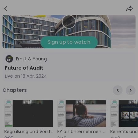
Sign
Login
up
Sign up to watch
Ernst & Young
Follow
Share
Future of Audit
Live on
18 Apr, 2024
EY Germany
Chapters
Germany
Management Consulting, Accounting
10'000+
Overview
Jobs
Live streams
Recordings
Begrüßung und Vorstellung des Teams
EY als Unternehmen - Zahlen und Fakten