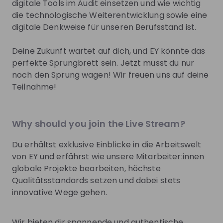
digitale Tools im Audit einsetzen und wie wichtig
LinkedIn
die technologische Weiterentwicklung sowie eine
digitale Denkweise für unseren Berufsstand ist.
Facebook
Instagram
Deine Zukunft wartet auf dich, und EY könnte das
perfekte Sprungbrett sein. Jetzt musst du nur
Podcasts
noch den Sprung wagen! Wir freuen uns auf deine
Teilnahme!
YouTube
Why should you join the Live Stream?
Get noticed by
EY Germany
Join their Talent Pool so they can reach out to
Du erhältst exklusive Einblicke in die Arbeitswelt
you.
von EY und erfährst wie unsere Mitarbeiter:innen
globale Projekte bearbeiten, höchste
Join Talent Pool
Qualitätsstandards setzen und dabei stets
innovative Wege gehen.
Jobs
Wir bieten dir spannende und authentische