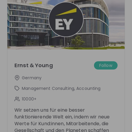
Jacqueline Klopp
Lynn Fiedler
Director Climate Change &
Assistant Financial
Sustainability Services at
EY
Accounting Advisor
Germany
Services at
EY Germa
Ernst & Young
Follow
Live streams
Germany
Management Consulting, Accounting
10000+
Wir setzen uns für eine besser
There are no upcoming live streams
funktionierende Welt ein, indem wir neue
Make sure to follow the company to receive their
Werte für Kund:innen, Mitarbeitende, die
updates on upcoming live streams!
Gesellschaft und den Planeten schaffen