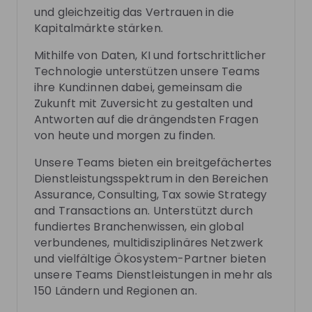
und gleichzeitig das Vertrauen in die
Follow
Kapitalmärkte stärken.
Mithilfe von Daten, KI und fortschrittlicher
Recordings
See all
Technologie unterstützen unsere Teams
1 month ago
02:20:08
2 mo
ihre Kund:innen dabei, gemeinsam die
Zukunft mit Zuversicht zu gestalten und
EY Germany
EY
Hiring now
Hi
Antworten auf die drängendsten Fragen
Praxistipps statt Paragraphen - deine
Fraue
von heute und morgen zu finden.
Steuererklärung im Studium
Wann müssen Studierende ihre Steuererklärung
Du int
Unsere Teams bieten ein breitgefächertes
einreichen und wann lohnt es sich, dies freiwillig zu
Künstl
Dienstleistungsspektrum in den Bereichen
tun? Was ist der steuerliche Unterschied zwischen
Vorbild
Assurance, Consulting, Tax sowie Strategy
DE
Business development
+ 4
DE
Erst- und Zweitstudium und was sind eigentlich
Welt a
and Transactions an. Unterstützt durch
Sonderausgaben und Werbungskosten? Erhaltet
Karrie
fundiertes Branchenwissen, ein global
wertvolle Praxistipps von uns und wendet diese
dich. Von F
verbundenes, multidisziplinäres Netzwerk
direkt in einer Case Study an. Wir freuen uns auf
unsere
euch!
persön
und vielfältige Ökosystem-Partner bieten
inspiri
unsere Teams Dienstleistungen in mehr als
Interv
Photos
150 Ländern und Regionen an.
Platz in der Tec
haben,