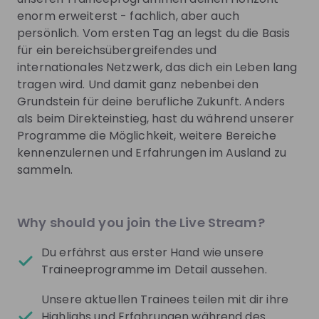
Assurance, Consulting, Tax sowie Strategy and
enorm erweiterst - fachlich, aber auch
Transactions an. Unterstützt durch fundiertes
persönlich. Vom ersten Tag an legst du die Basis
Branchenwissen, ein global verbundenes,
für ein bereichsübergreifendes und
multidisziplinäres Netzwerk und vielfältige
internationales Netzwerk, das dich ein Leben lang
Ökosystem-Partner bieten unsere Teams
tragen wird. Und damit ganz nebenbei den
Dienstleistungen in mehr als 150 Ländern und
Grundstein für deine berufliche Zukunft. Anders
Regionen an.
als beim Direkteinstieg, hast du während unserer
Programme die Möglichkeit, weitere Bereiche
Ihr möchtet Teil unseres EY-Netzwerks sein,
kennenzulernen und Erfahrungen im Ausland zu
regelmäßig Karriere-News, Hot Jobs oder
Einladungen zu Karriere-Events erhalten? Dann
meldet euch in unserer
EY Talent Community
an. Wir
freuen uns auf euch!
Why should you join the Live Stream?
Werdet Teil unseres Teams! Besucht unser
Du erfährst aus erster Hand wie unsere
Jobportal
und bewerbt euch noch heute.
Traineeprogramme im Detail aussehen.
Informiert euch auch auf unserem
EY Karriereblog
Unsere aktuellen Trainees teilen mit dir ihre
oder auf unseren Social-Media-Kanälen:
Highlighs und Erfahrungen während des