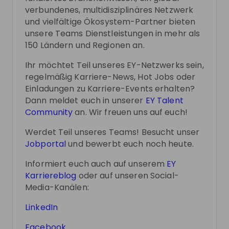
verbundenes, multidisziplinäres Netzwerk
Follow
und vielfältige Ökosystem-Partner bieten
unsere Teams Dienstleistungen in mehr als
Recordings
See all
150 Ländern und Regionen an.
1 month ago
02:20:08
2 mo
Ihr möchtet Teil unseres EY-Netzwerks sein,
EY Germany
EY
regelmäßig Karriere-News, Hot Jobs oder
Hiring now
Hi
Praxistipps statt Paragraphen - deine
Fraue
Einladungen zu Karriere-Events erhalten?
Dann meldet euch in unserer
EY Talent
Steuererklärung im Studium
Community
an. Wir freuen uns auf euch!
Wann müssen Studierende ihre Steuererklärung
Du int
einreichen und wann lohnt es sich, dies freiwillig zu
Künstl
Werdet Teil unseres Teams! Besucht unser
tun? Was ist der steuerliche Unterschied zwischen
Vorbild
Jobportal
und bewerbt euch noch heute.
DE
Business development
+ 4
DE
Erst- und Zweitstudium und was sind eigentlich
Welt a
Sonderausgaben und Werbungskosten? Erhaltet
Karrie
Informiert euch auch auf unserem
EY
wertvolle Praxistipps von uns und wendet diese
dich. Von F
Karriereblog
oder auf unseren Social-
direkt in einer Case Study an. Wir freuen uns auf
unsere
Media-Kanälen:
euch!
persön
inspiri
LinkedIn
Interv
Photos
Platz in der Tec
Facebook
haben,