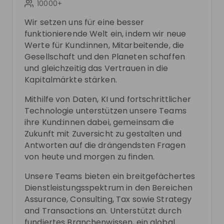
10000+
Wir setzen uns für eine besser
funktionierende Welt ein, indem wir neue
Werte für Kund:innen, Mitarbeitende, die
Gesellschaft und den Planeten schaffen
und gleichzeitig das Vertrauen in die
Jacqueline Klopp
Lynn Fiedler
Kapitalmärkte stärken.
Director Climate Change &
Assistant Financial
Sustainability Services at
EY
Accounting Advisor
Mithilfe von Daten, KI und fortschrittlicher
Germany
Services at
EY Germa
Technologie unterstützen unsere Teams
ihre Kund:innen dabei, gemeinsam die
Live streams
Zukunft mit Zuversicht zu gestalten und
Antworten auf die drängendsten Fragen
von heute und morgen zu finden.
Unsere Teams bieten ein breitgefächertes
Dienstleistungsspektrum in den Bereichen
There are no upcoming live streams
Assurance, Consulting, Tax sowie Strategy
Make sure to follow the company to receive their
and Transactions an. Unterstützt durch
updates on upcoming live streams!
fundiertes Branchenwissen, ein global