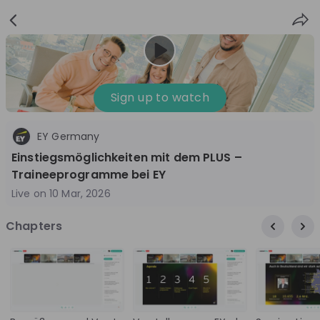
Sign
Login
up
Sign up to watch
EY Germany
Follow
Share
Einstiegsmöglichkeiten mit dem PLUS –
Traineeprogramme bei EY
EY Germany
Live on
10 Mar, 2026
Germany
Chapters
Management Consulting, Accounting
10'000+
Overview
Jobs
Live streams
Recordings