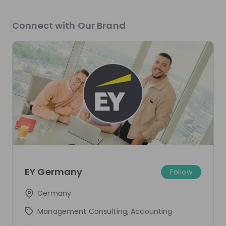
EY Talent Community
Connect with Our Brand
Full-time
Other
Germany
Apply until 30/12/2026
Check details
Get in First.
Stay Ahead.
Be the first to know about job openings
Get tailored stream recommendations
EY Germany
Follow
Sign up now!
Germany
Management Consulting, Accounting
Mentors
See all