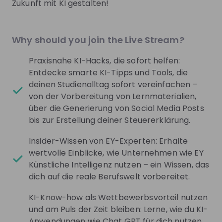
LinkedIn
Facebook
Why should you join the Live Stream?
Instagram
Praxisnahe KI-Hacks, die sofort helfen:
Podcasts
Entdecke smarte KI-Tipps und Tools, die
deinen Studienalltag sofort vereinfachen –
YouTube
von der Vorbereitung von Lernmaterialien,
über die Generierung von Social Media Posts
bis zur Erstellung deiner Steuererklärung.
Get noticed by
EY Germany
Insider-Wissen von EY-Experten: Erhalte
Join their Talent Pool so they can reach out to
wertvolle Einblicke, wie Unternehmen wie EY
you.
Künstliche Intelligenz nutzen – ein Wissen, das
dich auf die reale Berufswelt vorbereitet.
Join Talent Pool
KI-Know-how als Wettbewerbsvorteil nutzen
und am Puls der Zeit bleiben: Lerne, wie du KI-
Jobs
Anwendungen wie Chat GPT für dich nutzen