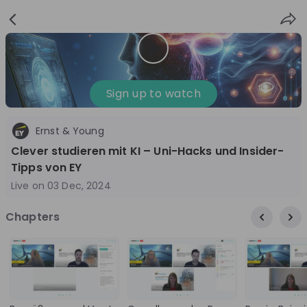
Sign
Login
up
Sign up to watch
Ernst & Young
Follow
Share
Clever studieren mit KI – Uni-Hacks und Insider-
Tipps von EY
EY Germany
Live on
03 Dec, 2024
Germany
Chapters
Management Consulting, Accounting
10'000+
Overview
Jobs
Live streams
Recordings