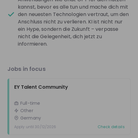
kannst, bevor es alle tun und mache dich mit
EY Talent Community
den neuesten Technologien vertraut, um den
Anschluss nicht zu verlieren. KI ist nicht nur
Full-time
ein Hype, sondern die Zukunft – verpasse
Other
nicht die Gelegenheit, dich jetzt zu
Germany
informieren.
Apply until 30/12/2026
Check details
Jobs in focus
Get in First.
Stay Ahead.
EY Talent Community
Be the first to know about job openings
Get tailored stream recommendations
Full-time
Other
Sign up now!
Germany
Apply until 30/12/2026
Check details
Mentors
See all