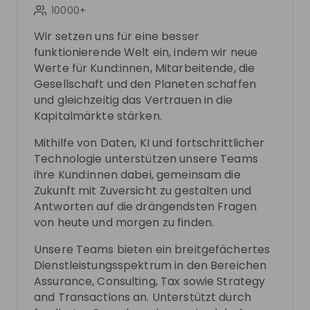
10000+
Follow
Wir setzen uns für eine besser
funktionierende Welt ein, indem wir neue
Recordings
See all
Werte für Kund:innen, Mitarbeitende, die
1 month ago
02:20:08
2 mo
Gesellschaft und den Planeten schaffen
und gleichzeitig das Vertrauen in die
EY Germany
EY
Hiring now
Hi
Kapitalmärkte stärken.
Praxistipps statt Paragraphen - deine
Fraue
Steuererklärung im Studium
Mithilfe von Daten, KI und fortschrittlicher
Wann müssen Studierende ihre Steuererklärung
Du int
Technologie unterstützen unsere Teams
einreichen und wann lohnt es sich, dies freiwillig zu
Künstl
ihre Kund:innen dabei, gemeinsam die
tun? Was ist der steuerliche Unterschied zwischen
Vorbild
Zukunft mit Zuversicht zu gestalten und
DE
Business development
+ 4
DE
Erst- und Zweitstudium und was sind eigentlich
Welt a
Antworten auf die drängendsten Fragen
Sonderausgaben und Werbungskosten? Erhaltet
Karrie
von heute und morgen zu finden.
wertvolle Praxistipps von uns und wendet diese
dich. Von F
direkt in einer Case Study an. Wir freuen uns auf
unsere
Unsere Teams bieten ein breitgefächertes
euch!
persön
Dienstleistungsspektrum in den Bereichen
inspiri
Assurance, Consulting, Tax sowie Strategy
Interv
Photos
Platz in der Tec
and Transactions an. Unterstützt durch
haben,