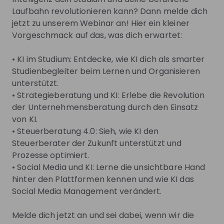
Assurance, Consulting, Tax sowie Strategy and
Laufbahn revolutionieren kann? Dann melde dich
Transactions an. Unterstützt durch fundiertes
jetzt zu unserem Webinar an! Hier ein kleiner
Branchenwissen, ein global verbundenes,
Vorgeschmack auf das, was dich erwartet:
multidisziplinäres Netzwerk und vielfältige
Ökosystem-Partner bieten unsere Teams
• KI im Studium: Entdecke, wie KI dich als smarter
Dienstleistungen in mehr als 150 Ländern und
Studienbegleiter beim Lernen und Organisieren
Regionen an.
unterstützt.
• Strategieberatung und KI: Erlebe die Revolution
Ihr möchtet Teil unseres EY-Netzwerks sein,
der Unternehmensberatung durch den Einsatz
regelmäßig Karriere-News, Hot Jobs oder
von KI.
Einladungen zu Karriere-Events erhalten? Dann
• Steuerberatung 4.0: Sieh, wie KI den
meldet euch in unserer
EY Talent Community
an. Wir
Steuerberater der Zukunft unterstützt und
freuen uns auf euch!
Prozesse optimiert.
Werdet Teil unseres Teams! Besucht unser
• Social Media und KI: Lerne die unsichtbare Hand
Jobportal
und bewerbt euch noch heute.
hinter den Plattformen kennen und wie KI das
Social Media Management verändert.
Informiert euch auch auf unserem
EY Karriereblog
oder auf unseren Social-Media-Kanälen:
Melde dich jetzt an und sei dabei, wenn wir die