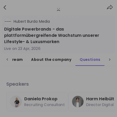
Sign
Login
up
Recording unavailable
Hubert Burda Media
Digitale Powerbrands - das
plattformübergreifende Wachstum unserer
Lifestyle- & Luxusmarken
Live on
23 Apr, 2026
Follow
Share
live stream
About the company
Questions
Burda
Germany
Speakers
Media
3'001-10'000
Daniela Prokop
Harm Heibült
Recruiting Consultant
Director Digital
Overview
Jobs
Live streams
Recordings