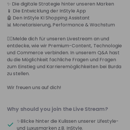
✨ Die digitale Strategie hinter unseren Marken
📱 Die Entwicklung der InStyle App
🤖 Den InStyle KI Shopping Assistant
Get noticed by
Burda
📊 Monetarisierung, Performance & Wachstum
Join their Talent Pool so they can reach out to
you.
👉🏻Melde dich für unseren Livestream an und
entdecke, wie wir Premium-Content, Technologie
Join Talent Pool
und Commerce verbinden. In unserem Q&A hast
du die Möglichkeit fachliche Fragen und Fragen
zum Einstieg und Karrieremöglichkeiten bei Burda
zu stellen.
Get in First.
Stay Ahead.
Be the first to know about job openings
Get tailored stream recommendations
Why should you join the Live Stream?
Sign up now!
✨Blicke hinter die Kulissen unserer Lifestyle-
und Luxusmarken z.B. InStyle.