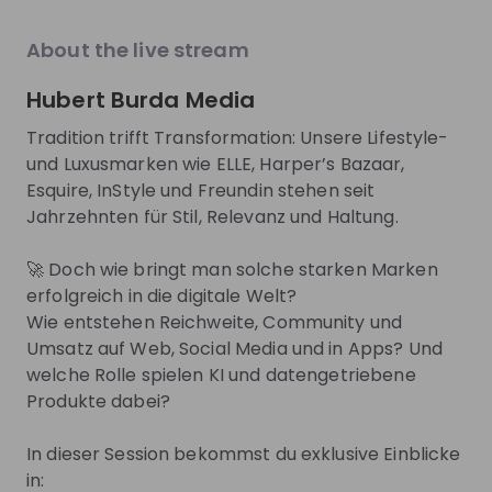
About
About the live stream
Hubert Burda Media
Bei Burda bist du Teil eines der größten
europäischen Medienunternehmen. Wir sind
Tradition trifft Transformation: Unsere Lifestyle-
weltweit in den Segmenten Consumer Media, B2B
und Luxusmarken wie ELLE, Harper’s Bazaar,
Media & Service sowie Commerce aktiv und stehen
Esquire, InStyle und Freundin stehen seit
für Vielfalt, Unternehmertum und Verantwortung.
Jahrzehnten für Stil, Relevanz und Haltung.
Unsere Produkte machen wir mit Menschen für
Menschen und nutzen unsere gesellschaftliche
🚀 Doch wie bringt man solche starken Marken
Relevanz sinnstiftend. Dabei bieten wir unseren
erfolgreich in die digitale Welt?
Mitarbeitenden die Freiheit, kreativ zu sein und
Wie entstehen Reichweite, Community und
Neues zu schaffen. Darum heißt arbeiten bei Burda:
Umsatz auf Web, Social Media und in Apps? Und
welche Rolle spielen KI und datengetriebene
arbeiten „…in good company“. Innovationsfähigkeit
Produkte dabei?
zeichnet unser Unternehmen seit 1903 aus. Wir
nutzen leidenschaftlich neue Chancen am Markt
In dieser Session bekommst du exklusive Einblicke
und erobern ständig neue digitale Geschäftsfelder.
in:
Bist du dabei?