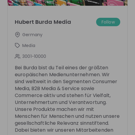
Follow
Hubert Burda Media
Follow
Recordings
See all
Germany
1 month ago
58:52
Media
Hubert Burda Media
Hu
Hi
3001-10000
Bunte: Arbeiten, wo Geschichten
Digit
Schlagzeilen machen
platt
Bei Burda bist du Teil eines der größten
Lifes
Bunte steht seit Jahrzehnten für exklusiven People-
Traditi
europäischen Medienunternehmen. Wir
Journalismus, Society, Royals und Entertainment –
Luxusma
sind weltweit in den Segmenten Consumer
und hat sich gleichzeitig zu einer modernen,
InStyle
Media, B2B Media & Service sowie
DE
Human resources (HR)
+ 2
DE
digitalen Medienmarke von Hubert Burda Media
Relevanz und 
Commerce aktiv und stehen für Vielfalt,
entwickelt. 🚀 Aber wie arbeitet Bunte eigentlich
solche 
Unternehmertum und Verantwortung.
hinter den Kulissen? Wie entsteht aus einem ersten
Welt? 
Unsere Produkte machen wir mit
Tipp eine große Story? Was hat sich durch KI
Umsatz
Menschen für Menschen und nutzen unsere
verändert? Und was bedeutet das für deinen
welche
möglichen Einstieg bei Bunte? In diesem Livestream
Produkte dabei? In
gesellschaftliche Relevanz sinnstiftend.
bekommst du exklusive Einblicke in: • 🔍 Bunte heute:
exklusi
Photos
Dabei bieten wir unseren Mitarbeitenden
Wie sich die Marke über die Jahre entwickelt hat • 🧠
unsere