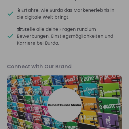
Mentors
See all
📱Erfahre, wie Burda das Markenerlebnis in
die digitale Welt bringt.
🎓Stelle alle deine Fragen rund um
Bewerbungen, Einstiegsmöglichkeiten und
Karriere bei Burda.
Jana Schönwald
Jonas Liedel
Recruiting Consultant at
Senior Project Manager A
Burda
Burda
Connect with Our Brand
Live streams
There are no upcoming live streams
Make sure to follow the company to receive their
updates on upcoming live streams!