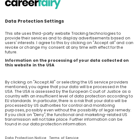
Bunte steht seit Jahrzehnten für exklusiven
People-Journalismus, Society, Royals und
Entertainment – und hat sich gleichzeitig zu
DE
Human resources (HR)
+ 2
einer modernen, digitalen Medienmarke von
Hubert Burda Media entwickelt. 🚀 Aber wie
arbeitet Bunte eigentlich hinter den Kulissen?
Wie entsteht aus einem ersten Tipp eine
große Story? Was hat sich durch KI verändert?
Und was bedeutet das für deinen möglichen
Einstieg bei Bunte? In diesem Livestream
bekommst du exklusive Einblicke in: • 🔍 Bunte
heute: Wie sich die Marke über die Jahre
entwickelt hat • 🧠 Hinter den Kulissen: So
entstehen Stories – von der Idee bis zur
veröffentlichten Geschichte • 📱 Arbeiten mit
KI: Fact Checking im Zeitalter von künstlicher
Intelligenz • 💼 Karriere &
Einstiegsmöglichkeiten: Welche Profile zu
Bunte passen und über welche Wege du
einsteigen kannst 👉 Melde dich für unser
Screen to Screen mit Bunte an und erfahre
aus erster Hand, wie es ist, bei einer der