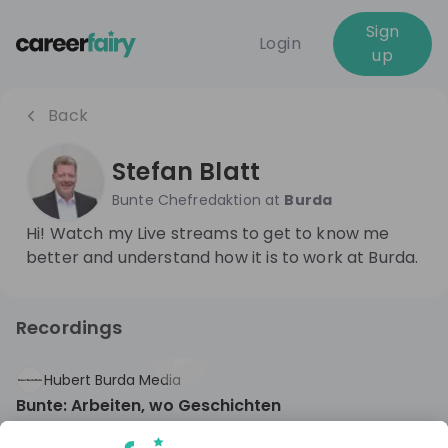
Sign
Login
up
Back
Stefan Blatt
Bunte Chefredaktion
at
Burda
Hi! Watch my Live streams to get to know me
better and understand how it is to work at Burda.
Recordings
2 months ago
58:52
Hubert Burda Media
Bunte: Arbeiten, wo Geschichten
Schlagzeilen machen