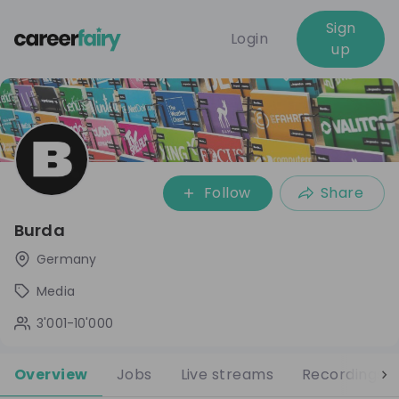
Sign
Login
up
Follow
Share
Burda
Germany
Media
3'001-10'000
Overview
Jobs
Live streams
Recordings