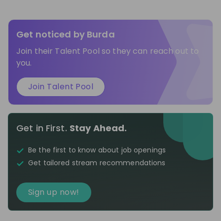
Get noticed by
Burda
Join their Talent Pool so they can reach out to
you.
Join Talent Pool
Get in First.
Stay Ahead.
Be the first to know about job openings
Get tailored stream recommendations
Sign up now!