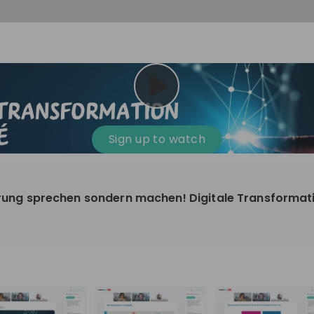
Sign up to watch
ierung sprechen sondern machen! Digitale Transformat
land
CG
3'001-10'000