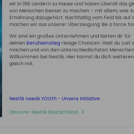
gl
Alessia Calarco
Paula Ho
wir in 188 Ländern zu Hause und haben überall das gl
mation
Trainee Digital Consumer
Graduate R
von Menschen besser zu machen – mit allem, was 
stlé
Experience at
Nestlé
Specialist 
Ernährung dazugehört. Nachhaltig vom Feld bis auf d
d
Deutschland
Deutsc
machen wir aus unserer Überzeugung: Be a force for
Wir sind ein großes Unternehmen und bieten dir für
deinen
Berufseinstieg
riesige Chancen. Hast du Lust 
machen und von den unterschiedlichsten Menschen
Willkommen bei Nestlé, Hier kannst du dich weiteren
gleich mit.
re no upcoming live streams
w the company to receive their updates on
upcoming live streams!
Nestlé needs YOUth - Unsere Initiative
Follow
Discover
Nestlé Deutschland
See all
01:02:51
1 year ago
01:04:13