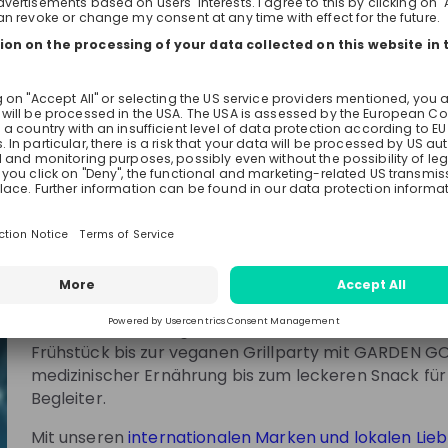
 - Unsere Initiative
and
y Ahead.
know about job openings
Nestlé Deutschland
tream recommendations
Germany
FMCG
3001-10000
Herzlich willkommen bei Nestlé Deutschla
MAGGI, KITKAT, NESCAFÈ – viele unserer Marken ke
schon. Aber kennst du sie alle? In unseren Werken f
See all
Produkte ihren Weg in die Welt – von der Schüssel C
Frühstück bis zur veganen Grillparty mit GARDEN 
medizinischer Ernährung bis zum leckeren Snack für
Begleiter.
Mit unseren
internationalen Marken und lokalen Lie