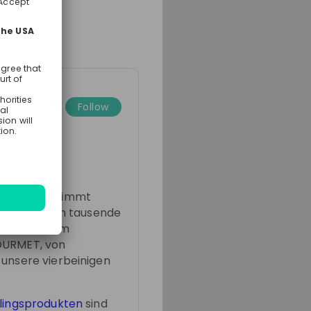
Follow
nd
nnst du bestimmt
inden täglich tausende
INI MINIS zum
GOURMET, von
 unsere vierbeinigen
blingsprodukten
sind