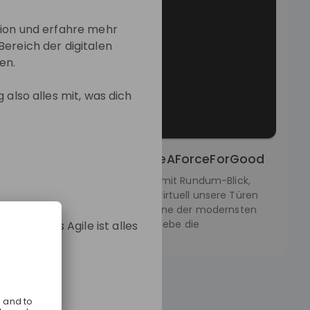
tion und erfahre mehr
Bereich der digitalen
en.
 also alles mit, was dich
ein: Nestlé in Frankfurt #BeAForceForGood
und rein in die Nestlé Welt. Aber mit Rundum-Blick,
Grad-Video! Wir öffnen für dich virtuell unsere Türen
ale in Frankfurt am Main. Erlebe eine der modernsten
äude unseres Unternehmens. Erlebe die
Von AI bis Agile ist alles
rinnen und Mitarbeiter.