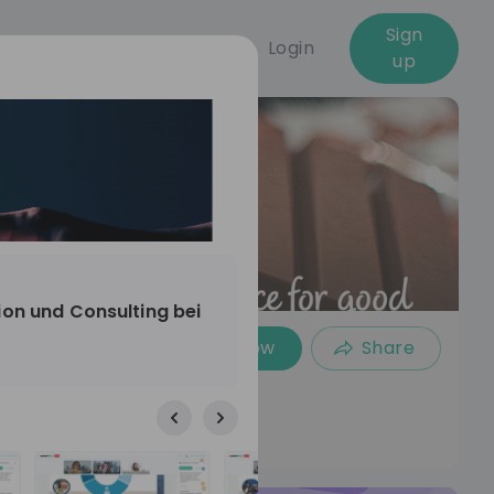
Sign
Login
up
ion und Consulting bei
Follow
Share