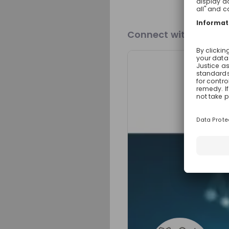
Nestlé needs YOUth
Connect with Our Br
Get in First.
Sta
Be the first to 
Get tailored s
Sign up now!
Mentors