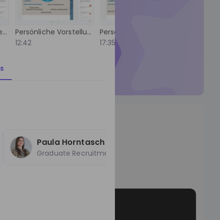
ticed by
Nestlé
hland
Karrieremöglichkeiten und Einstiegsprogramme bei Nestlé
Persönliche Vorstellung: Alessias Werdegang
Persönliche Vorstellung: Fabians Werdegang
r Talent Pool so they can
12:42
17:35
24:35
t to you.
s
Talent Pool
os
Paula Horntasch
Graduate Recruitment Specialist
o