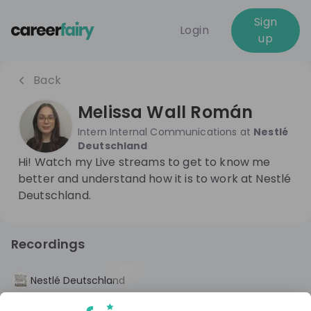
Sign
Login
up
Back
Melissa Wall Román
Intern Internal Communications
at
Nestlé
Deutschland
Hi! Watch my Live streams to get to know me
better and understand how it is to work at Nestlé
Deutschland.
Recordings
1 year ago
01:04:13
Nestlé Deutschland
Behind the Scenes: So läuft interne