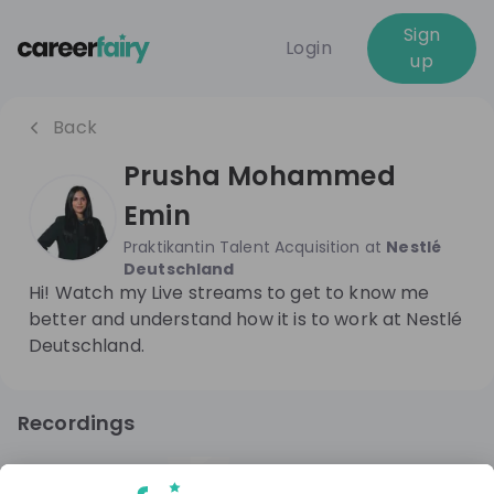
Sign
Login
up
Back
Prusha Mohammed
Emin
Praktikantin Talent Acquisition
at
Nestlé
Deutschland
Hi! Watch my Live streams to get to know me
better and understand how it is to work at Nestlé
Deutschland.
Recordings
8 months ago
01:02:51
Nestlé Deutschland