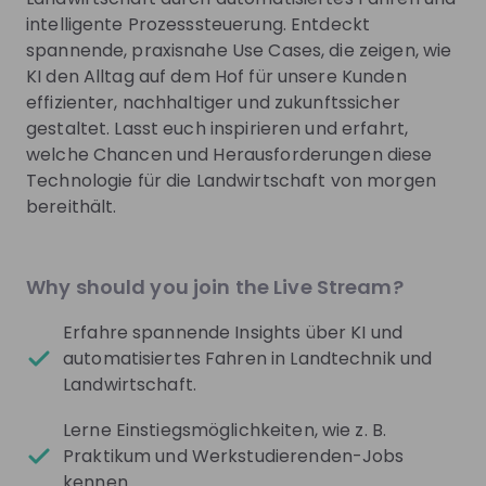
Join their Talent Pool so they can reach out to
intelligente Prozesssteuerung. Entdeckt
you.
spannende, praxisnahe Use Cases, die zeigen, wie
KI den Alltag auf dem Hof für unsere Kunden
Join Talent Pool
effizienter, nachhaltiger und zukunftssicher
gestaltet. Lasst euch inspirieren und erfahrt,
Jobs
welche Chancen und Herausforderungen diese
Technologie für die Landwirtschaft von morgen
bereithält.
Praktikum im Bereich Digital Product 
Engineering - Engineering Support (evtl. 
auch Abschlussarbeit)
Internship
Why should you join the Live Stream?
Research & development
Germany
- Hybrid
Erfahre spannende Insights über KI und
automatisiertes Fahren in Landtechnik und
Apply until 29/09/2026
Check details
Landwirtschaft.
Lerne Einstiegsmöglichkeiten, wie z. B.
CLAAS INSIDE/ Praktikum / 
Praktikum und Werkstudierenden-Jobs
Abschlussarbeit Large Language Models 
kennen.