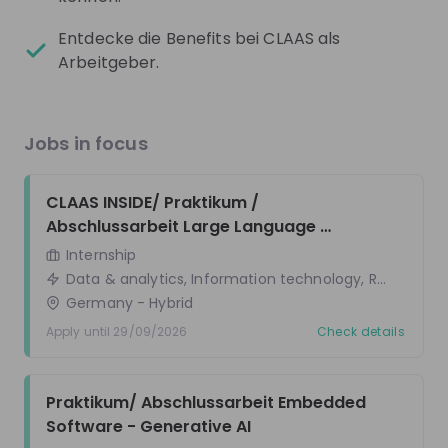
(LLMs) & RAG
Internship
Data & analytics, Information technology, Research &
Entdecke die Benefits bei CLAAS als
Germany
- Hybrid
Arbeitgeber.
Apply until 29/09/2026
Check details
Jobs in focus
CLAAS Inside Künstliche Intelligenz in der 
Embedded Software Entwicklung
CLAAS INSIDE/ Praktikum / 
Internship
Abschlussarbeit Large Language 
Information technology, Research & development
Models (LLMs) & RAG
Internship
Germany
- Hybrid
Data & analytics, Information technology, Research
Apply until 29/09/2026
Check details
Germany
- Hybrid
Apply until 29/09/2026
Check details
Check all job openings
Praktikum/ Abschlussarbeit Embedded 
Get in First.
Stay Ahead.
Software - Generative AI