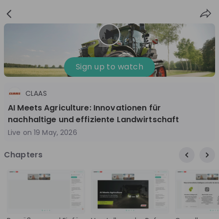
Sign
Login
up
Sign up to watch
CLAAS
Follow
Share
AI Meets Agriculture: Innovationen für
nachhaltige und effiziente Landwirtschaft
CLAAS
Live on
19 May, 2026
Germany
Chapters
Manufacturing, Engineering, Technology & IT
10'000+
Overview
Jobs
Live streams
Recordings