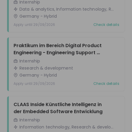
Internship
Be the first to know about job openings
Data & analytics, Information technology, Research
Get tailored stream recommendations
Germany
- Hybrid
Apply until 29/09/2026
Check details
Sign up now!
Praktikum im Bereich Digital Product 
Mentors
See all
Engineering - Engineering Support 
(evtl. auch Abschlussarbeit)
Internship
Research & development
Germany
- Hybrid
Apply until 29/09/2026
Check details
Aylin Poppenborg
Felix Giesker
Trainee Human Resources
Manager Technolog
CLAAS Inside Künstliche Intelligenz in 
at
CLAAS
Scouting at
CLAAS
der Embedded Software Entwicklung
Internship
Live streams
Information technology, Research & development