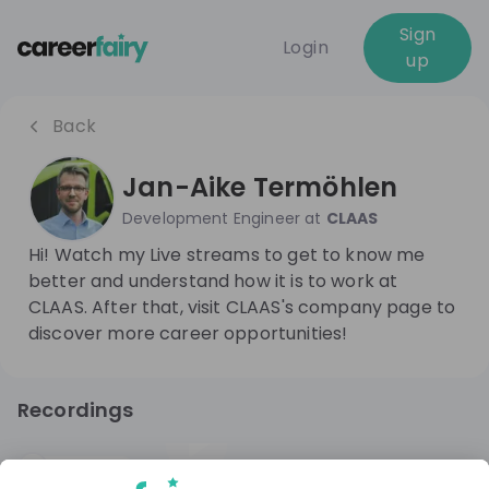
Sign
Login
up
Back
Jan-Aike Termöhlen
Development Engineer
at
CLAAS
Hi! Watch my Live streams to get to know me
better and understand how it is to work at
CLAAS. After that, visit CLAAS's company page to
discover more career opportunities!
Recordings
3 months ago
48:34
CLAAS
Hiring now