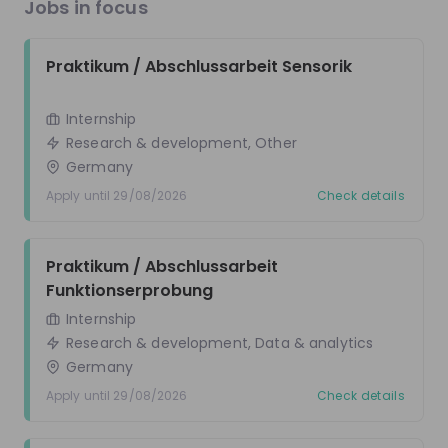
Jobs in focus
Be the first to know about job openings
Get tailored stream recommendations
Praktikum / Abschlussarbeit Sensorik
Sign up now!
Internship
Research & development, Other
Mentors
See all
Germany
Apply until 29/08/2026
Check details
Praktikum / Abschlussarbeit 
Funktionserprobung
Aylin Poppenborg
Felix Giesker
Internship
Trainee Human Resources
Manager Technolog
Research & development, Data & analytics
at
CLAAS
Scouting at
CLAAS
Germany
Apply until 29/08/2026
Check details
Live streams