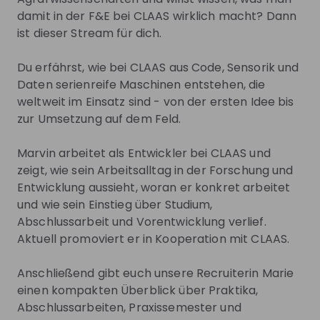
Join their Talent Pool so they can reach out to
damit in der F&E bei CLAAS wirklich macht? Dann
you.
ist dieser Stream für dich.
Join Talent Pool
Du erfährst, wie bei CLAAS aus Code, Sensorik und
Daten serienreife Maschinen entstehen, die
Jobs
weltweit im Einsatz sind - von der ersten Idee bis
zur Umsetzung auf dem Feld.
Praktikum im Bereich Digital Product 
Marvin arbeitet als Entwickler bei CLAAS und
Engineering - Engineering Support (evtl. 
zeigt, wie sein Arbeitsalltag in der Forschung und
auch Abschlussarbeit)
Internship
Entwicklung aussieht, woran er konkret arbeitet
Research & development
und wie sein Einstieg über Studium,
Germany
- Hybrid
Abschlussarbeit und Vorentwicklung verlief.
Aktuell promoviert er in Kooperation mit CLAAS.
Apply until 29/09/2026
Check details
Anschließend gibt euch unsere Recruiterin Marie
CLAAS INSIDE/ Praktikum / 
einen kompakten Überblick über Praktika,
Abschlussarbeit Large Language Models 
Abschlussarbeiten, Praxissemester und