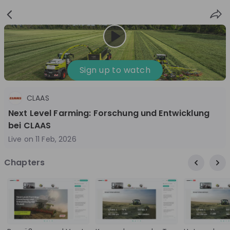
Sign
Login
up
Sign up to watch
CLAAS
Follow
Share
Next Level Farming: Forschung und Entwicklung
bei CLAAS
CLAAS
Live on
11 Feb, 2026
Germany
Chapters
Manufacturing, Engineering, Technology & IT
10'000+
Overview
Jobs
Live streams
Recordings