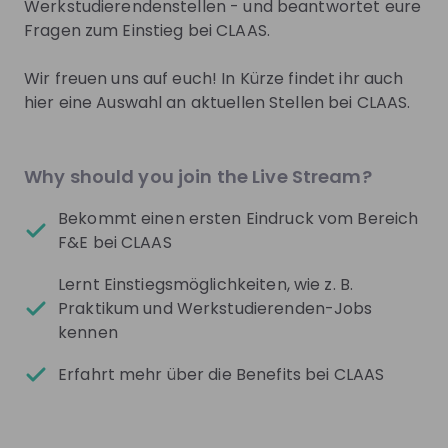
(LLMs) & RAG
Werkstudierendenstellen - und beantwortet eure
Internship
Fragen zum Einstieg bei CLAAS.
Data & analytics, Information technology, Research &
Germany
- Hybrid
Wir freuen uns auf euch! In Kürze findet ihr auch
Apply until 29/09/2026
Check details
hier eine Auswahl an aktuellen Stellen bei CLAAS.
CLAAS Inside Künstliche Intelligenz in der 
Why should you join the Live Stream?
Embedded Software Entwicklung
Internship
Bekommt einen ersten Eindruck vom Bereich
Information technology, Research & development
F&E bei CLAAS
Germany
- Hybrid
Lernt Einstiegsmöglichkeiten, wie z. B.
Apply until 29/09/2026
Check details
Praktikum und Werkstudierenden-Jobs
kennen
Check all job openings
Erfahrt mehr über die Benefits bei CLAAS
Get in First.
Stay Ahead.