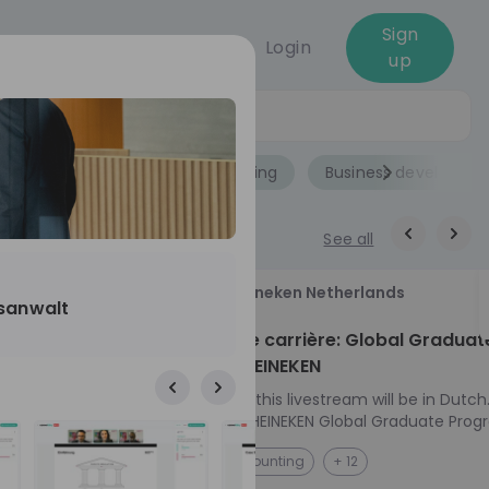
Sign
Login
up
Jobs
Role
Accounting
Business developme
See all
18
Heineken Netherlands
ssanwalt
aug
ech at
Kickstart je carrière: Global Graduat
Program HEINEKEN
ove from
Please note: this livestream will be in Dutch
Ontdek het HEINEKEN Global Graduate Prog
directly to the
Jouw Wereldwijde Carrière Start Hier! 🌍 Ben jij
NL
Accounting
+ 12
I into every
klaar voor een avontuur dat jouw carrière 
 from planning
vliegende start geeft? Maak kennis met he