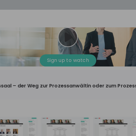
cess
Company culture
Day in the life
Events
Sign up to watch
12
oup
Sunrise
ssaal – der Weg zur Prozessanwältin oder zum Proze
aug
plorers Program
Innovation, Unfiltered: AI & T
- United States
Sunrise
national passionate
Curious how innovation and AI m
t and creating lasting
ideas to real impact? Luca leads IT demand
and delivery at Sunrise, reporting 
ment
+ 13
EN
Information technology
roup Explorers
CIO. His current mission: bringing A
ortunities to gain
phase of the software lifecycle -