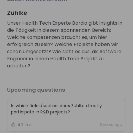
About
Zühlke
poly-E-fair is the virtual career fair of ETH. Looking
Unser Health Tech Experte Bardia gibt Insights in
for a job, internship, or networking opportunity?
die Tätigkeit in diesem spannenden Bereich:
Welche Kompetenzen braucht es, um hier
Register now at polyefair.expo-ip.com. The
erfolgreich zu sein? Welche Projekte haben wir
livestream presentations for poly-E-fair will be
schon umgesetzt? Wie sieht es aus, als Software
hosted by CareerFairy so you can pre-register for
Engineer in einem Health Tech Projekt zu
those here!
arbeiten?
Get noticed by
poly-E-fair 2023
Join their Talent Pool so they can reach out to
Upcoming questions
you.
In which fields/sectors does Zühlke directly
Join Talent Pool
participate in R&D projects?
43 likes
6 years ago