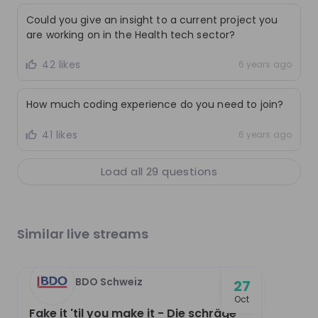
Get in First.
Stay Ahead.
Could you give an insight to a current project you
Be the first to know about job openings
are working on in the Health tech sector?
Get tailored stream recommendations
42 likes
6 years ago
Sign up now!
How much coding experience do you need to join?
41 likes
6 years ago
Mentors
Load all
29
questions
This section will not be shown to users until at least
one mentor has been added.
Live streams
Similar live streams
BDO Schweiz
27
oct
Fake it 'til you make it - Die schräge
There are no upcoming live streams