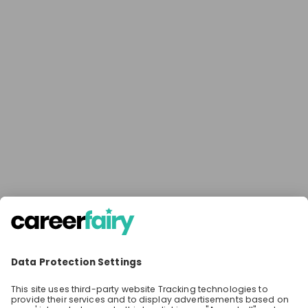
gibt dir den entscheidenden Vorsprung. 🚀
Photos
Karriere bei BDO Schweiz: Erfahre, welche
Möglichkeiten BDO für dich bereithält und
wie du Teil eines führenden Unternehmens
im Bereich der Wirtschaftsprüfung und
Video
Beratung werden kannst. Nutze die Chance,
dich direkt mit Experten auszutauschen und
erste Einblicke in deine mögliche Zukunft bei
BDO Schweiz zu gewinnen. Melde dich jetzt
an und rüste dich mit dem Wissen, um die
Fassade zu durchbrechen. Bist du bereit für
die Wahrheit? 👀
poly-E-fair 2023 Intro
A quick overview of what the poly-E-fair platform looks