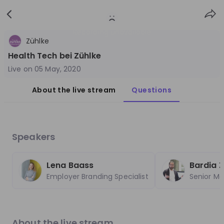
Sign
Login
up
Recording unavailable
Zühlke
Health Tech bei Zühlke
Live on
05 May, 2020
About the live stream
Questions
Follow
Share
poly-E-fair 2023
Speakers
Switzerland
Other
Lena Baass
Bardia 
Employer Branding Specialist
Senior Ma
1-20
Overview
Jobs
Live streams
Recordings
About the live stream