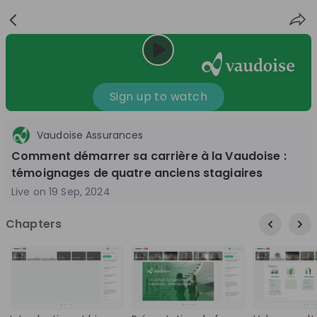
Sign
Login
up
Sign up to watch
Vaudoise Assurances
Follow
Share
Comment démarrer sa carrière à la Vaudoise :
témoignages de quatre anciens stagiaires
Vaudoise Assurances
Live on
19 Sep, 2024
Switzerland
Chapters
Insurance, Finance & Banking
1'001-3'000
Overview
Jobs
Live streams
Recordings