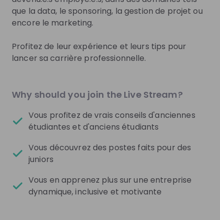
que la data, le sponsoring, la gestion de projet ou
encore le marketing.
Get in First.
Stay Ahead.
Profitez de leur expérience et leurs tips pour
Be the first to know about job openings
lancer sa carrière professionnelle.
Get tailored stream recommendations
Sign up now!
Why should you join the Live Stream?
Vous profitez de vrais conseils d'anciennes
Mentors
étudiantes et d'anciens étudiants
See all
Vous découvrez des postes faits pour des
juniors
Vous en apprenez plus sur une entreprise
dynamique, inclusive et motivante
Alex Da Luz Martins
Boris Von Siebent
Business Analyst at
Ingénieur data at
Vaud