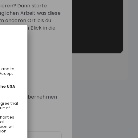
sieren? Dann starte
täglichen Arbeit was diese
em anderen Ort bis du
n direkten Blick in die
 Operations
versorgung
 der Schweizer Stromversorgung
n
e Aufgabe zu übernehmen