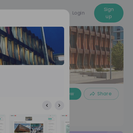
Sign
Login
up
Follow
Share