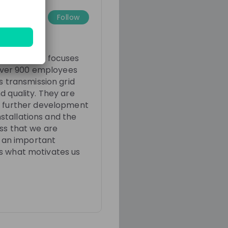
genthaler
Laura Frey
Follow
list System
Talent Acquisition Manager
t
Swissgrid
at
Swissgrid
ompany that focuses
 over 900 employees
s transmission grid
d quality. They are
t further development
nstallations and the
ss that we are
g an important
 is what motivates us
2 years ago
01:20:38