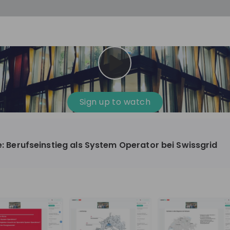
Sign up to watch
le: Berufseinstieg als System Operator bei Swissgrid
nergy
101-1'000