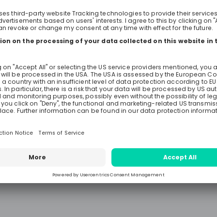
es heisst, das System unter Kontro
halten.