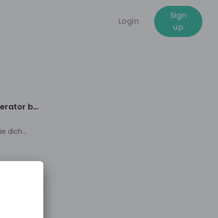
Sign
Login
up
01:20:38
erator bei
ie dich
rriere in der
d erfahre bei
Begriffe
 auf das
nderen Ort
versorgung
stream einen
 erfahre was