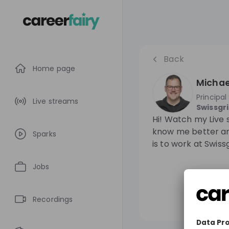
Back
Home page
Michae
Principa
Live streams
Swissgr
Hi! Watch my Live 
know me better an
Sparks
is to work at Swissg
Jobs
Recordings