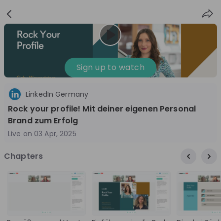
Sign
Login
up
Sign up to watch
LinkedIn Germany
Follow
Share
Rock your profile! Mit deiner eigenen Personal
Brand zum Erfolg
LinkedIn Germany
Live on
03 Apr, 2025
United Kingdom
Chapters
Technology & IT
10'000+
Overview
Jobs
Live streams
Recordings