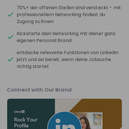
70%+ der offenen Stellen sind versteckt - mit
professionellem Networking findest du
Zugang zu ihnen
Kickstarte dein Networking mit deiner ganz
There are no upcoming live streams
eigenen Personal Brand
Make sure to follow the company to receive their
updates on upcoming live streams!
entdecke relevante Funktionen von LinkedIn
jetzt und sei bereit, wenn deine Jobsuche
Follow
richtig startet
Recordings
See all
1 year ago
59:39
2 ye
Connect with Our Brand
LinkedIn Germany
Li
Rock your profile! Mit deiner eigenen
Rock 
Personal Brand zum Erfolg
to att
POV: Du bist Student*in mit einem
POV: Y
durchschnittlichen Lebenslauf. Ein Praktikum hier,
An int