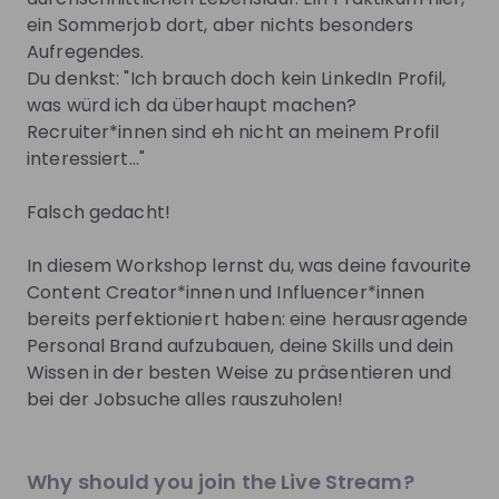
ein Sommerjob dort, aber nichts besonders
Be the first to know about job openings
Aufregendes.
Get tailored stream recommendations
Du denkst: "Ich brauch doch kein LinkedIn Profil,
was würd ich da überhaupt machen?
Sign up now!
Recruiter*innen sind eh nicht an meinem Profil
interessiert..."
Mentors
See all
Falsch gedacht!
In diesem Workshop lernst du, was deine favourite
Content Creator*innen und Influencer*innen
bereits perfektioniert haben: eine herausragende
Personal Brand aufzubauen, deine Skills und dein
Gaby Wasensteiner
Melissa Akinwun
Wissen in der besten Weise zu präsentieren und
Senior Brand Manager
Field Marketing Manager
bei der Jobsuche alles rauszuholen!
(DACH) at
LinkedIn
LinkedIn Germany
Germany
Why should you join the Live Stream?
Live streams