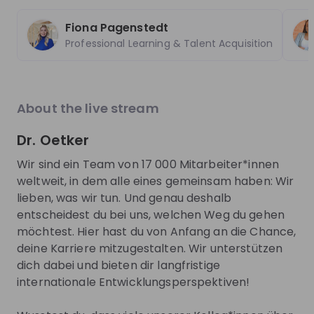
About
Fiona Pagenstedt
Professional Learning & Talent Acquisition
Arbeiten bei Dr. Oetker – das ist nicht einfach nur
ein Job. Wer hier arbeitet, gestaltet den „Taste of
Home“ für Millionen von Menschen weltweit.
About the live stream
Wir sind ein Team von ca. 16500 Mitarbeiter*innen, in
Dr. Oetker
dem alle eines gemeinsam haben: Wir lieben, was
wir tun. Und genau deshalb entscheidest du bei uns,
Wir sind ein Team von 17 000 Mitarbeiter*innen
welchen Weg du gehen möchtest. Hier hast du von
weltweit, in dem alle eines gemeinsam haben: Wir
lieben, was wir tun. Und genau deshalb
Anfang an die Chance, deine Karriere
entscheidest du bei uns, welchen Weg du gehen
mitzugestalten. Wir unterstützen dich dabei!
möchtest. Hier hast du von Anfang an die Chance,
Bei uns kannst du als Praktikant*in, Werkstudent*in,
deine Karriere mitzugestalten. Wir unterstützen
Direkteinsteiger*in oder Trainee starten.
dich dabei und bieten dir langfristige
internationale Entwicklungsperspektiven!
Neugierig? Dann nimm an unserem Live Stream teil
und #JoinTheTaste🍕