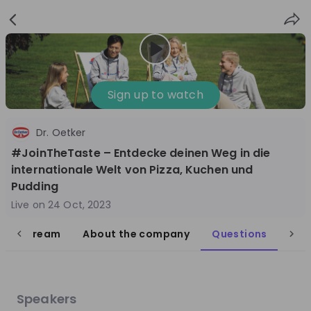
Sign
Login
up
Sign up to watch
Dr. Oetker
Follow
Share
#JoinTheTaste – Entdecke deinen Weg in die
internationale Welt von Pizza, Kuchen und
Dr. Oetker
Pudding
Germany
Live on
24 Oct, 2023
FMCG
live stream
About the company
Questions
10'000+
Overview
Jobs
Live streams
Recordings
Speakers