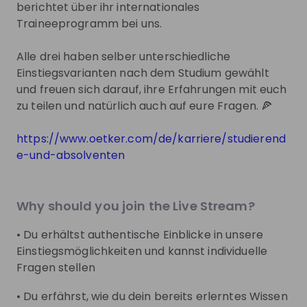
Mentors
See all
berichtet über ihr internationales
Traineeprogramm bei uns.
Alle drei haben selber unterschiedliche
Einstiegsvarianten nach dem Studium gewählt
und freuen sich darauf, ihre Erfahrungen mit euch
Fiona Pagenstedt
Tobias Apenbri
zu teilen und natürlich auch auf eure Fragen. 🍕
Professional Learning &
Professional Reportin
Talent Acquisition at
Dr.
Business Intelligence a
https://www.oetker.com/de/karriere/studierend
Oetker
Oetker
e-und-absolventen
Live streams
Why should you join the Live Stream?
• Du erhältst authentische Einblicke in unsere
Einstiegsmöglichkeiten und kannst individuelle
Fragen stellen
There are no upcoming live streams
Make sure to follow the company to receive their
• Du erfährst, wie du dein bereits erlerntes Wissen
updates on upcoming live streams!