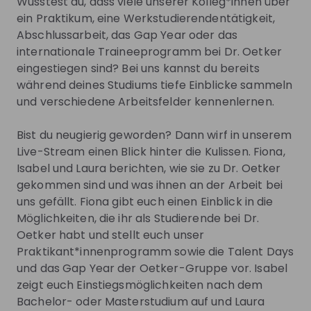
Wusstest du, dass viele unserer Kolleg*innen über
ein Praktikum, eine Werkstudierendentätigkeit,
Abschlussarbeit, das Gap Year oder das
Get noticed by
Dr. Oetker
internationale Traineeprogramm bei Dr. Oetker
eingestiegen sind? Bei uns kannst du bereits
Join their Talent Pool so they can reach out to
während deines Studiums tiefe Einblicke sammeln
you.
und verschiedene Arbeitsfelder kennenlernen.
Join Talent Pool
Bist du neugierig geworden? Dann wirf in unserem
Live-Stream einen Blick hinter die Kulissen. Fiona,
Isabel und Laura berichten, wie sie zu Dr. Oetker
Get in First.
Stay Ahead.
gekommen sind und was ihnen an der Arbeit bei
uns gefällt. Fiona gibt euch einen Einblick in die
Be the first to know about job openings
Möglichkeiten, die ihr als Studierende bei Dr.
Get tailored stream recommendations
Oetker habt und stellt euch unser
Praktikant*innenprogramm sowie die Talent Days
Sign up now!
und das Gap Year der Oetker-Gruppe vor. Isabel
zeigt euch Einstiegsmöglichkeiten nach dem
Bachelor- oder Masterstudium auf und Laura