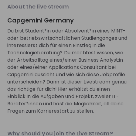
About the live stream
Recording unavailable
Capgemini Germany
Live
1 month ago
Capgemini Germany
Sovereign AI im Public Sector: Sichere KI für
sensible Daten
Du bist Student*in oder Absolvent*in eines MINT-
Du studierst IT und interessierst dich für den Einsatz von KI
oder betriebswirtschaftlichen Studienganges und
in der Praxis? In unserem Livestream zeigen wir dir, welche
interessierst dich für einen Einstieg in die
besonderen Anforderungen öffentliche Projekte an
Technologieberatung? Du möchtest wissen, wie
DE
Information technology
Datenschutz, Sicherheit und digitale Souveränität stellen.
der Arbeitsalltag eines/einer Business Analyst:in
Am Beispiel der Capgemini Sovereign AI Platform erfährst
Recording unavailable
du, wie generative KI auch in sensiblen Umgebungen sicher
oder eines/einer Applications Consultant bei
Capgemini Germany
Live
4 months ago
genutzt werden kann. Nutze außerdem die Chance, deine
Capgemini aussieht und wie sich diese Jobprofile
Diversity bei Capgemini - Einblicke in unsere
Fragen zum Thema Einstiegsmöglichkeiten bei Capgemini
unterscheiden? Dann ist dieser Livestream genau
gelebte Vielfalt
zu stellen – wir freuen uns auf dich!
das richtige für dich! Hier erhältst du einen
Erfahre, warum Diversity, Equity, Inclusion & Belonging
Einblick in die Aufgaben und Projekt, zweier IT-
(DEIB) heute entscheidende Erfolgsfaktoren sind – für uns
Berater*innen und hast die Möglichkeit, all deine
als Unternehmen ebenso wie für deine persönliche
DE
Data & analytics
Entwicklung. Entdecke, welche Initiativen Capgemini
vorantreibt, um Vielfalt zu fördern und eine inklusive
Recording unavailable
Arbeitskultur zu gestalten, in der jeder Mensch sein
Capgemini Germany
Live
8 months ago
Potenzial entfalten kann. Lass dich inspirieren und finde
Why should you join the Live Stream?
expedITion Bewerbungstraining - Dein Einstieg in