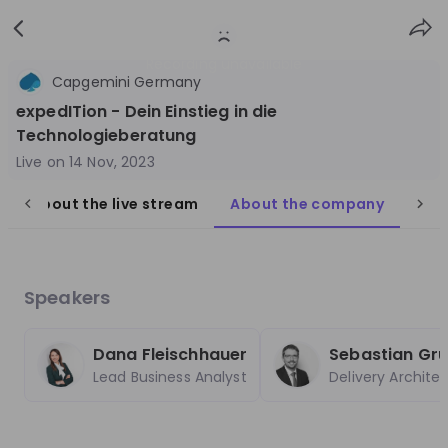
Sign
Login
up
Recording unavailable
Capgemini Germany
expedITion - Dein Einstieg in die
Technologieberatung
Live on
14 Nov, 2023
About the live stream
About the company
Que
Follow
Share
Capgemini Germany
Germany
Speakers
Technology & IT
Dana Fleischhauer
Sebastian Gru
10'000+
Lead Business Analyst
Delivery Architec
Overview
Jobs
Live streams
Recordings