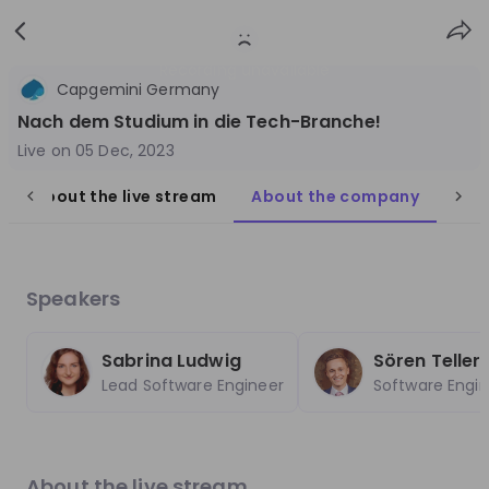
Sign
Login
up
Recording unavailable
Capgemini Germany
Nach dem Studium in die Tech-Branche!
Live on
05 Dec, 2023
About the live stream
About the company
Que
Follow
Share
Capgemini Germany
Speakers
Germany
Technology & IT
Sabrina Ludwig
Sören Telle
Lead Software Engineer
Software Engi
10'000+
Overview
Jobs
Live streams
Recordings
About the live stream