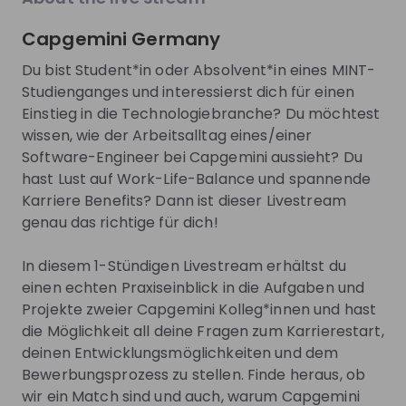
Recording unavailable
Capgemini Germany
Capgemini Germany
Live
2 months ago
Sovereign AI im Public Sector: Sichere KI für
Du bist Student*in oder Absolvent*in eines MINT-
sensible Daten
Studienganges und interessierst dich für einen
Du studierst IT und interessierst dich für den Einsatz von KI
Einstieg in die Technologiebranche? Du möchtest
in der Praxis? In unserem Livestream zeigen wir dir, welche
wissen, wie der Arbeitsalltag eines/einer
besonderen Anforderungen öffentliche Projekte an
Software-Engineer bei Capgemini aussieht? Du
DE
Information technology
Datenschutz, Sicherheit und digitale Souveränität stellen.
hast Lust auf Work-Life-Balance und spannende
Am Beispiel der Capgemini Sovereign AI Platform erfährst
Recording unavailable
du, wie generative KI auch in sensiblen Umgebungen sicher
Karriere Benefits? Dann ist dieser Livestream
Capgemini Germany
Live
4 months ago
genutzt werden kann. Nutze außerdem die Chance, deine
genau das richtige für dich!
Diversity bei Capgemini - Einblicke in unsere
Fragen zum Thema Einstiegsmöglichkeiten bei Capgemini
gelebte Vielfalt
zu stellen – wir freuen uns auf dich!
In diesem 1-Stündigen Livestream erhältst du
Erfahre, warum Diversity, Equity, Inclusion & Belonging
einen echten Praxiseinblick in die Aufgaben und
(DEIB) heute entscheidende Erfolgsfaktoren sind – für uns
Projekte zweier Capgemini Kolleg*innen und hast
als Unternehmen ebenso wie für deine persönliche
die Möglichkeit all deine Fragen zum Karrierestart,
DE
Data & analytics
Entwicklung. Entdecke, welche Initiativen Capgemini
vorantreibt, um Vielfalt zu fördern und eine inklusive
deinen Entwicklungsmöglichkeiten und dem
Recording unavailable
Arbeitskultur zu gestalten, in der jeder Mensch sein
Bewerbungsprozess zu stellen. Finde heraus, ob
Capgemini Germany
Live
8 months ago
Potenzial entfalten kann. Lass dich inspirieren und finde
wir ein Match sind und auch, warum Capgemini
expedITion Bewerbungstraining - Dein Einstieg in