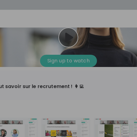
cess
Company culture
Day in the life
Events
Sign up to watch
12
oup
Sunrise
 savoir sur le recrutement ! 👩‍💻
aug
plorers Program
Innovation, Unfiltered: AI & T
- United States
Sunrise
national passionate
Curious how innovation and AI m
t and creating lasting
ideas to real impact? Join our Live Stream and
discover how Sunrise is shaping th
ment
+ 13
EN
Information technology
roup Explorers
through innovation. Hear directly
ortunities to gain
our experts, explore real AI projec