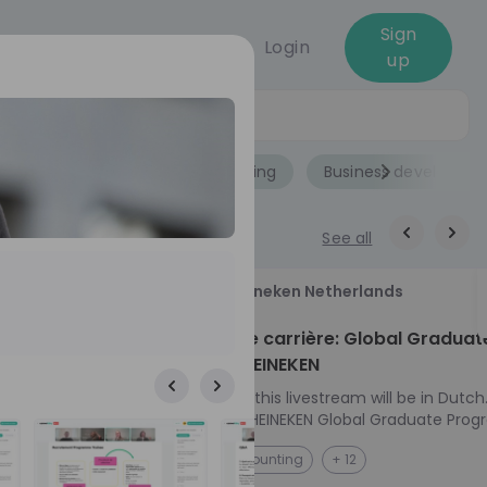
Sign
Login
up
Jobs
Role
Accounting
Business developme
See all
18
Heineken Netherlands
aug
ech at
Kickstart je carrière: Global Graduat
Program HEINEKEN
ove from
Please note: this livestream will be in Dutch
Ontdek het HEINEKEN Global Graduate Prog
e future
Jouw Wereldwijde Carrière Start Hier! 🌍 Ben jij
NL
Accounting
+ 12
 from one of
klaar voor een avontuur dat jouw carrière 
ts, and enjoy
vliegende start geeft? Maak kennis met he