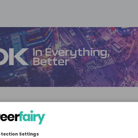
s AG
hnology & IT, Manufacturing, Engineering
10'000+