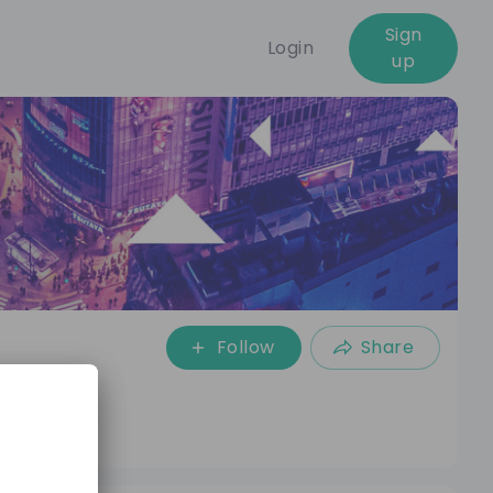
Sign
Login
up
Follow
Share