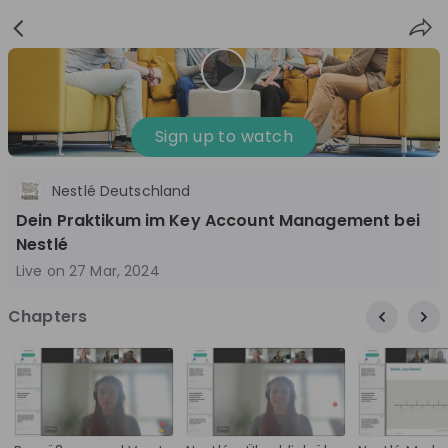
Sign
Login
up
Sign up to watch
Nestlé Deutschland
Follow
Share
Dein Praktikum im Key Account Management bei
Nestlé
Nestlé Deutschland
Live on
27 Mar, 2024
Germany
Chapters
FMCG
3'001-10'000
Overview
Jobs
Live streams
Recordings
8 months ago
01:02:51