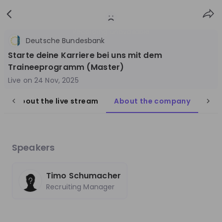
Sign
Login
up
Recording unavailable
Deutsche Bundesbank
Starte deine Karriere bei uns mit dem
Traineeprogramm (Master)
Live on
24 Nov, 2025
About the live stream
About the company
Que
Follow
Share
Deutsche Bundesbank
Germany
Speakers
Finance & Banking
Timo Schumacher
10'000+
Recruiting Manager
Overview
Jobs
Live streams
Recordings