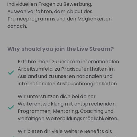
Verantwortung verpflichtet: Unsere Beschäftigten
individuellen Fragen zu Bewerbung,
stehen an erster Stelle. Denn unser Erfolg basiert
Auswahlverfahren, dem Ablauf des
auf ihrem Wissen, ihrem Können und ihrem Einsatz.
Traineeprogramms und den Möglichkeiten
Und damit meinen wir nicht nur Mitarbeitende mit
danach.
einer Bank- oder Wirtschaftsausbildung.
Why should you join the Live Stream?
Karriere nicht nur für Bankfachleute
Erfahre mehr zu unserem internationalen
Arbeitsumfeld, zu Praxisaufenthalten im
Data Scientists, Fachleute mit Ingenieur- oder IT-
Ausland und zu unseren nationalen und
Hintergrund und viele weitere Fachkräfte sind
internationalen Austauschmöglichkeiten.
ebenfalls Teil unseres Teams. Allen Beschäftigten
der Bundesbank sind Offenheit und Vertrauen
Wir unterstützen dich bei deiner
sicher. Nur so schaffen wir eine Gemeinschaft mit
Weiterentwicklung mit entsprechenden
einem gemeinsamen Ziel: nachhaltig und verbindlich
Programmen, Mentoring, Coaching und
zu handeln.
vielfältigen Weiterbildungsmöglichkeiten.
Wir bieten dir viele weitere Benefits als