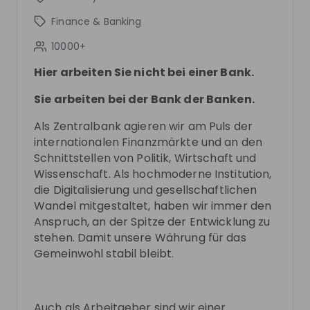
This section will not be shown to users until at least
Finance & Banking
one mentor has been added.
10000+
Hier arbeiten Sie nicht bei einer Bank.
Live streams
Sie arbeiten bei der Bank der Banken.
Als Zentralbank agieren wir am Puls der
internationalen Finanzmärkte und an den
Schnittstellen von Politik, Wirtschaft und
There are no upcoming live streams
Wissenschaft. Als hochmoderne Institution,
Make sure to follow the company to receive their
die Digitalisierung und gesellschaftlichen
updates on upcoming live streams!
Wandel mitgestaltet, haben wir immer den
Anspruch, an der Spitze der Entwicklung zu
Follow
stehen. Damit unsere Währung für das
Gemeinwohl stabil bleibt.
Recordings
See all
Recording unavailable
Auch als Arbeitgeber sind wir einer
Deutsche Bundesbank
De