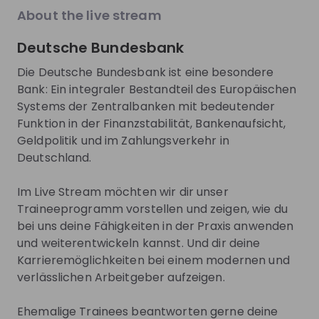
About the live stream
About
Deutsche Bundesbank
Hier arbeiten Sie nicht bei einer Bank.
Die Deutsche Bundesbank ist eine besondere
Bank: Ein integraler Bestandteil des Europäischen
Sie arbeiten bei der Bank der Banken.
Systems der Zentralbanken mit bedeutender
Funktion in der Finanzstabilität, Bankenaufsicht,
Als Zentralbank agieren wir am Puls der
Geldpolitik und im Zahlungsverkehr in
internationalen Finanzmärkte und an den
Deutschland.
Schnittstellen von Politik, Wirtschaft und
Wissenschaft. Als hochmoderne Institution, die
Im Live Stream möchten wir dir unser
Digitalisierung und gesellschaftlichen Wandel
Traineeprogramm vorstellen und zeigen, wie du
mitgestaltet, haben wir immer den Anspruch, an der
bei uns deine Fähigkeiten in der Praxis anwenden
Spitze der Entwicklung zu stehen. Damit unsere
und weiterentwickeln kannst. Und dir deine
Währung für das Gemeinwohl stabil bleibt.
Karrieremöglichkeiten bei einem modernen und
verlässlichen Arbeitgeber aufzeigen.
Auch als Arbeitgeber sind wir einer besonderen
Ehemalige Trainees beantworten gerne deine