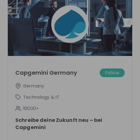
Capgemini.
Noch nicht vernetzt? Folge uns auf
Instagram
,
YouTube
,
Facebook
oder
LinkedIn
.
Capgemini Germany
Follow
Get noticed by
Capgemini Germany
Join their Talent Pool so they can reach out to
Germany
you.
Technology & IT
Join Talent Pool
10000+
Schreibe deine Zukunft neu – bei
Capgemini
Get in First.
Stay Ahead.