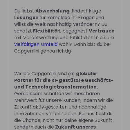
Be the first to know about job openings
Du liebst
Abwechslung
, findest kluge
Get tailored stream recommendations
Lösungen
für komplexe IT-Fragen und
willst die Welt nachhaltig verändern? Du
schätzt
Flexibilität
, begegnest
Vertrauen
Sign up now!
mit Verantwortung und fühlst dich in einem
vielfältigen Umfeld
wohl? Dann bist du bei
Capgemini genau richtig.
Mentors
This section will not be shown to users until at least
one mentor has been added.
Wir bei Capgemini sind ein
globaler
Partner für die KI-gestützte Geschäfts-
Live streams
und Technologietransformation.
Gemeinsam schaffen wir messbaren
Mehrwert für unsere Kunden, indem wir die
Zukunft aktiv gestalten und nachhaltige
Innovationen vorantreiben. Bei uns hast du
die Chance, nicht nur deine eigene Zukunft,
There are no upcoming live streams
sondern auch die
Zukunft unseres
Make sure to follow the company to receive their