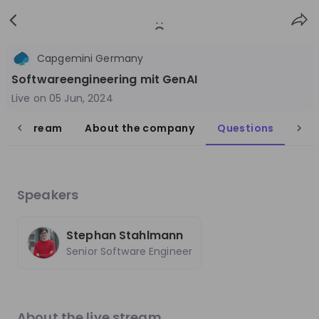
Sign
Login
up
Recording unavailable
Capgemini Germany
Softwareengineering mit GenAI
Live on
05 Jun, 2024
live stream
About the company
Questions
Follow
Share
Capgemini Germany
Speakers
Germany
Technology & IT
Stephan Stahlmann
Senior Software Engineer
10'000+
Overview
Jobs
Live streams
Recordings
About the live stream