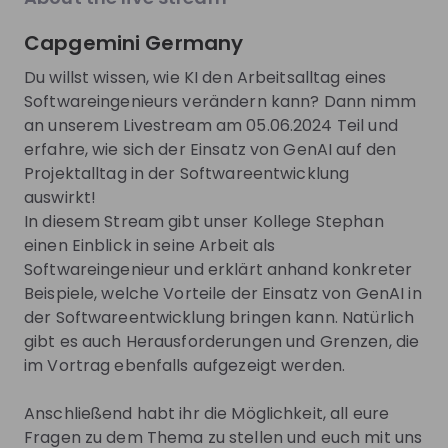
About
Capgemini Germany
Du willst wissen, wie KI den Arbeitsalltag eines
Schreibe deine Zukunft neu – bei Capgemini
Softwareingenieurs verändern kann? Dann nimm
an unserem Livestream am 05.06.2024 Teil und
erfahre, wie sich der Einsatz von GenAI auf den
Projektalltag in der Softwareentwicklung
Du liebst
Abwechslung
, findest kluge
Lösungen
für
auswirkt!
komplexe IT-Fragen und willst die Welt nachhaltig
In diesem Stream gibt unser Kollege Stephan
verändern? Du schätzt
Flexibilität
, begegnest
einen Einblick in seine Arbeit als
Vertrauen
mit Verantwortung und fühlst dich in
Softwareingenieur und erklärt anhand konkreter
einem
vielfältigen Umfeld
wohl? Dann bist du bei
Beispiele, welche Vorteile der Einsatz von GenAI in
Capgemini genau richtig.
der Softwareentwicklung bringen kann. Natürlich
gibt es auch Herausforderungen und Grenzen, die
im Vortrag ebenfalls aufgezeigt werden.
Wir bei Capgemini sind ein
globaler Partner für die
KI-gestützte Geschäfts- und
Anschließend habt ihr die Möglichkeit, all eure
Technologietransformation.
Gemeinsam
Fragen zu dem Thema zu stellen und euch mit uns