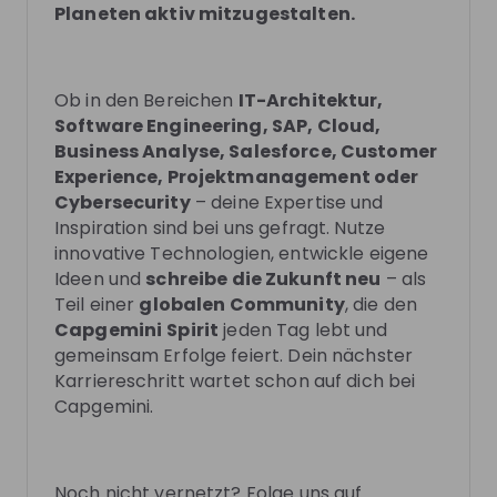
Planeten aktiv mitzugestalten.
updates on upcoming live streams!
Follow
Ob in den Bereichen
IT-Architektur,
Software Engineering, SAP, Cloud,
Recordings
See all
Business Analyse, Salesforce, Customer
Experience, Projektmanagement oder
Recording unavailable
Cybersecurity
– deine Expertise und
Capgemini Germany
Ca
Hi
Live
2 months ago
Inspiration sind bei uns gefragt. Nutze
Sovereign AI im Public Sector: Sichere KI für
Diver
innovative Technologien, entwickle eigene
sensible Daten
gelebt
Ideen und
schreibe die Zukunft neu
– als
Du studierst IT und interessierst dich für den Einsatz
Erfahre
Teil einer
globalen Community
, die den
von KI in der Praxis? In unserem Livestream zeigen
Belong
Capgemini
Spirit
jeden Tag lebt und
wir dir, welche besonderen Anforderungen
Erfolg
gemeinsam Erfolge feiert. Dein nächster
DE
Information technology
DE
öffentliche Projekte an Datenschutz, Sicherheit und
ebenso
Karriereschritt wartet schon auf dich bei
digitale Souveränität stellen. Am Beispiel der
Entdec
Capgemini.
Capgemini Sovereign AI Platform erfährst du, wie
um Viel
generative KI auch in sensiblen Umgebungen sicher
Arbeits
genutzt werden kann. Nutze außerdem die Chance,
Potenzial ent
deine Fragen zum Thema Einstiegsmöglichkeiten
finde h
Noch nicht vernetzt? Folge uns auf