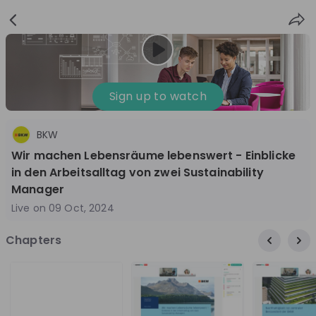
Sign
Login
up
Sign up to watch
BKW
Follow
Share
Wir machen Lebensräume lebenswert - Einblicke
in den Arbeitsalltag von zwei Sustainability
BKW
Manager
Switzerland
Live on
09 Oct, 2024
Energy, Engineering, Technology & IT
Chapters
10'000+
Overview
Jobs
Live streams
Recordings
4 months ago
49:03