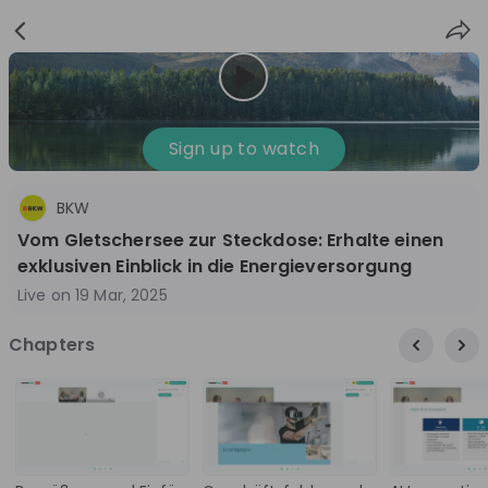
Sign
Login
up
Sign up to watch
BKW
Follow
Share
Vom Gletschersee zur Steckdose: Erhalte einen
exklusiven Einblick in die Energieversorgung
BKW
Live on
19 Mar, 2025
Switzerland
Chapters
Energy, Engineering, Technology & IT
10'000+
Overview
Jobs
Live streams
Recordings