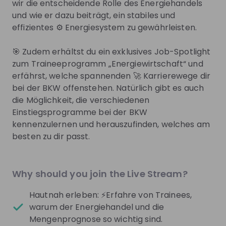
wir die entscheidende Rolle des Energiehandels
und wie er dazu beiträgt, ein stabiles und
Sign up now!
effizientes ⚙️ Energiesystem zu gewährleisten.
🎯 Zudem erhältst du ein exklusives Job-Spotlight
Mentors
See all
zum Traineeprogramm „Energiewirtschaft“ und
erfährst, welche spannenden 🚀 Karrierewege dir
bei der BKW offenstehen. Natürlich gibt es auch
die Möglichkeit, die verschiedenen
Einstiegsprogramme bei der BKW
kennenzulernen und herauszufinden, welches am
Elena Knezevic
Ambra De Pian
besten zu dir passt.
Lead Sustainability at
BKW
Generalistin
Personalentwicklung at
Why should you join the Live Stream?
Live streams
Hautnah erleben: ⚡Erfahre von Trainees,
warum der Energiehandel und die
Mengenprognose so wichtig sind.