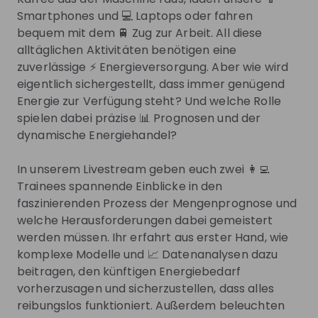
Dazu brauchen wir dich: Menschen mit Ideen und
Smartphones und 💻 Laptops oder fahren
Engagement. Leiste mit uns einen wertvollen Beitrag
bequem mit dem 🚆 Zug zur Arbeit. All diese
für die Gesellschaft und unsere Umwelt.
alltäglichen Aktivitäten benötigen eine
zuverlässige ⚡ Energieversorgung. Aber wie wird
eigentlich sichergestellt, dass immer genügend
Energie zur Verfügung steht? Und welche Rolle
Get noticed by
BKW
spielen dabei präzise 📊 Prognosen und der
dynamische Energiehandel?
Join their Talent Pool so they can reach out to
you.
In unserem Livestream geben euch zwei 👩‍💻
Trainees spannende Einblicke in den
Join Talent Pool
faszinierenden Prozess der Mengenprognose und
welche Herausforderungen dabei gemeistert
werden müssen. Ihr erfahrt aus erster Hand, wie
Get in First.
Stay Ahead.
komplexe Modelle und 📈 Datenanalysen dazu
beitragen, den künftigen Energiebedarf
Be the first to know about job openings
vorherzusagen und sicherzustellen, dass alles
Get tailored stream recommendations
reibungslos funktioniert. Außerdem beleuchten