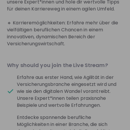
unsere Expert*innen und hole dir wertvolle Tipps
für deinen Karriereweg in einem agilen Umfeld.
Live streams
🔹 Karrieremöglichkeiten: Erfahre mehr über die
vielfältigen beruflichen Chancen in einem
innovativen, dynamischen Bereich der
There are no upcoming live streams
Make sure to follow the company to receive their
Why should you join the Live Stream?
updates on upcoming live streams!
Erfahre aus erster Hand, wie Agilität in der
Follow
Versicherungsbranche eingesetzt wird und
wie sie den digitalen Wandel vorantreibt.
Unsere Expert*innen teilen praxisnahe
Recordings
See all
Beispiele und wertvolle Erfahrungen.
5 months ago
51:10
9 mo
Entdecke spannende berufliche
Allianz Suisse
All
Möglichkeiten in einer Branche, die sich
Trainee@Allianz - Entdecke das
Ask t