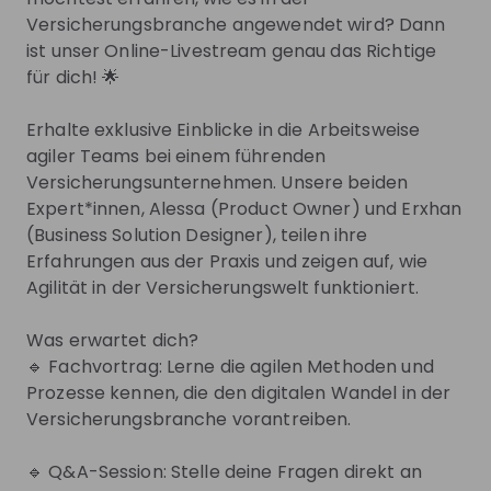
Versicherungsbranche angewendet wird? Dann
ist unser Online-Livestream genau das Richtige
Get in First.
Stay Ahead.
für dich! 🌟
Be the first to know about job openings
Erhalte exklusive Einblicke in die Arbeitsweise
Get tailored stream recommendations
agiler Teams bei einem führenden
Versicherungsunternehmen. Unsere beiden
Sign up now!
Expert*innen, Alessa (Product Owner) und Erxhan
(Business Solution Designer), teilen ihre
Erfahrungen aus der Praxis und zeigen auf, wie
Mentors
See all
Agilität in der Versicherungswelt funktioniert.
Was erwartet dich?
🔹 Fachvortrag: Lerne die agilen Methoden und
Prozesse kennen, die den digitalen Wandel in der
Versicherungsbranche vorantreiben.
Alessa Peter
Erxhan Ganiu
Product Owner Marketing &
Business Solution Desi
🔹 Q&A-Session: Stelle deine Fragen direkt an
Distribution at
Allianz Suisse
at
Allianz Suisse