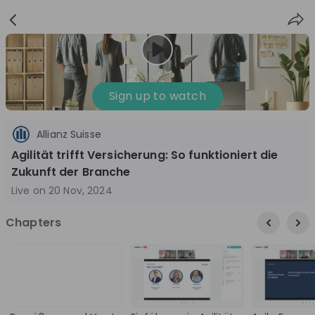
Sign
Login
up
Sign up to watch
Allianz Suisse
Follow
Share
Agilität trifft Versicherung: So funktioniert die
Zukunft der Branche
Allianz Suisse
Live on
20 Nov, 2024
Switzerland
Chapters
Insurance
3'001-10'000
Overview
Jobs
Live streams
Recordings