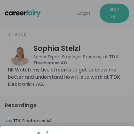
Sign
Login
up
Back
Sophia Stelzl
Senior Expert Employer Branding
at
TDK
Electronics AG
Hi! Watch my Live streams to get to know me
better and understand how it is to work at TDK
Electronics AG.
Recordings
5 months ago
58:16
TDK Electronics AG
Future Talent Wanted: