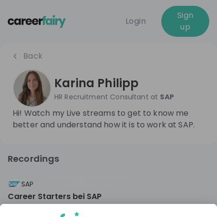
Sign
Login
up
Back
Karina Philipp
HR Recruitment Consultant
at
SAP
Hi! Watch my Live streams to get to know me
better and understand how it is to work at SAP.
Recordings
Recording unavailable
SAP
Live
4 years ago
Career Starters bei SAP