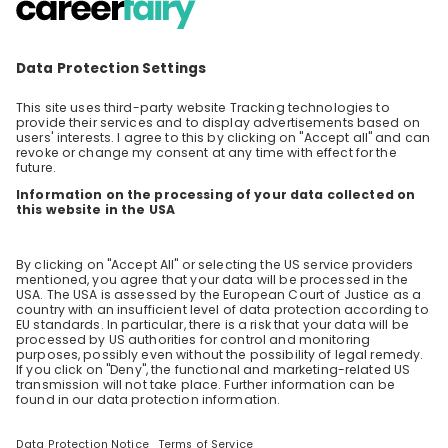
Das SAP Career Starters Programm legt den
idealen Grundstein für eine weitere berufliche
Karriere in der Beratung – mit einem
DE
unbefristeten Arbeitsvertrag von Anfang an!
Im Rahmen unseres Events erhalten Sie einen
Überblick über das Programm und erfahren
aus erster Hand von 2 Absolvent*innen des
Programmes wie es in der Praxis abläuft.
Agenda: Kurzer Überblick SAP und
Einstiegsprogramme Überblick Career Starters
– Karina Erfahrungsberichte Jeanette und
Lukas: Bewerbung, Programm-Durchlauf,
Einstieg, heutige Tätigkeit bei SAP Q&A