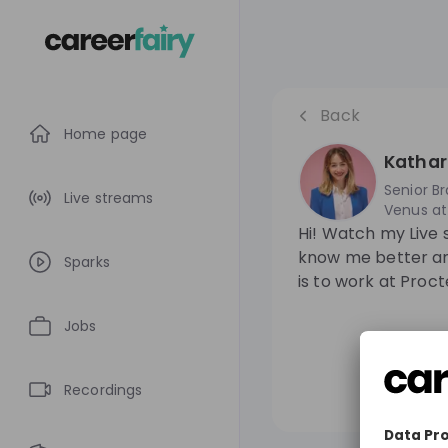
Back
Home page
Kathar
Senior B
Live streams
Venus
a
Hi! Watch my Live 
know me better an
Sparks
is to work at Proc
Jobs
Recordings