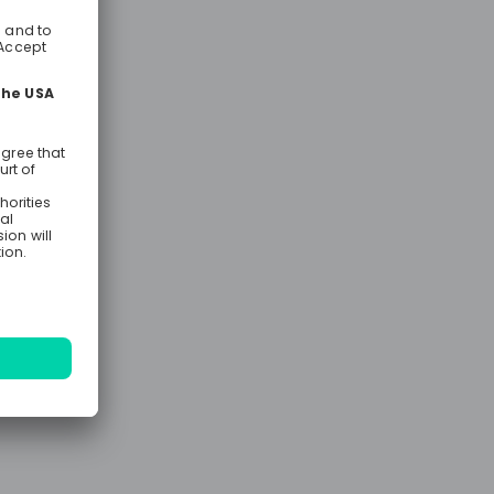
deneinblicke
Wachsen
ke in unser
ine Fragen
ement zu
. •
 plus,
lt: montalich
stungen:
n
iebliche
mme,
r, Wellness-
 mit
programm,