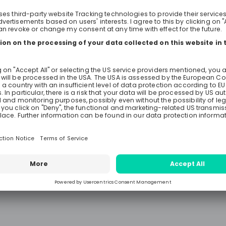
schaffen. Lerne, wie wir Marketingstrategien
entwickeln, Verbraucher- und Kun
nutzen und unsere Marken zum 
bringen. Nutze die Chance, Einblic
Unternehmen zu gewinnen und de
direkt an uns zu stellen. 📅 Verpasse nicht die
Gelegenheit, mehr über deine
Karrierechancen im Brand Manag
erfahren! Das erwartet dich beim deinem
Karrierestart bei uns: • Spannende Arbeit und
Verantwortung ab dem ersten Tag
Wettbewerbsfähige Vergütung: o Vollzeit:
jährliches Anfangsgehalt 64.800 €
jährlicher Bonus o Praktikumsgeha
2,100 € • Viele attraktive Soziallei
flexible und hybride Arbeitsforme
Weihnachts- und Urlaubsgeld, betr
Altersvorsorge, Aktienkaufprogra
Jobticket, Campus-Kantine und
Dienstleistungen wie Fitnesscente
Programm usw. • Ein persönlich
zugeschnittener Entwicklungsplan
relevantem Coaching, Mentoren