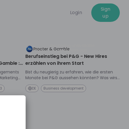
Sign
Login
up
01:14:00
Recording unavailable
Procter & Gamble
Live
4 years ago
Berufseinstieg bei P&G - New Hires
Gamble :
erzählen von ihrem Start
s
nagements
Bist du neugierig zu erfahren, wie die ersten
Monate bei P&G aussehen könnten? Was wirst
en wachsen?
du lernen? Wie sieht der Arbeitsalltag in einem
 3
DE
Business development
 tauchst du
internationalen und dynamischen
e Welt des
Unternehmen aus? Erfahre mehr über unsere
Branche bei
Unternehmenskultur, unser Karrieremodell und
Brand
unsere Erfahrungen als Berufseinsteiger bei
P&G.
sumenten