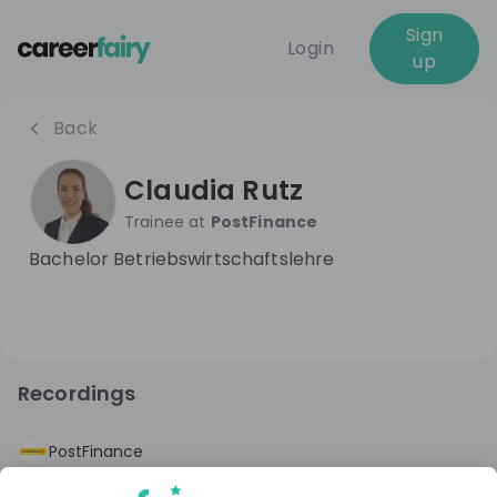
Sign
Login
up
Back
Claudia Rutz
Trainee
at
PostFinance
Bachelor Betriebswirtschaftslehre
Recordings
Recording unavailable
PostFinance
Live
4 years ago
Traineeprogramm @PostFinance