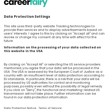
beim Kanton Bern bewegen?
Willkommen auf unserem grünen Sofa 👋! Du
suchst nicht nur ein Praktikum oder einen Job,
sondern möchtest mit deiner Tätigkeit echten
DE
Data & analytics
+ 5
Sinn stiften 🤗? Du möchtest wissen, wie es
sich anfühlt, einen Unterschied für unseren
Planeten 🌍 zu machen und wie auch du
etwas mit uns für das Klima bewegen kannst
🙌? Dann schalt ein und finde heraus, wie du
deine Karriere mit Sinn füllst 💡! Live auf
unserem grünen Sofa geben unsere jungen
Talente Einblick in Ihren Arbeitsalltag. Sie
erzählen, wie sie selbst zum Kanton Bern
kamen und dort nun echten Impact für das
Klima erzeugen💚. 🤝 Jede Fachrichtung ist
willkommen. Denn beim Kanton Bern haben
wir ein Angebot für alle. ❓Jede deiner Fragen
ist willkommen. Denn wir lassen dich nicht
allein: Der Kanton Bern begleitet dich beim
Übergang vom Studium 🎓 in die Berufswelt 💼.
Ob es ums Klima, Bewerbungsunterlagen oder
den Berufseinstieg bei uns geht – wir stehen