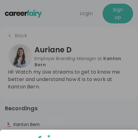
Sign
Login
up
Back
Auriane D
Employer Branding Manager
at
Kanton
Bern
Hi! Watch my Live streams to get to know me
better and understand how it is to work at
Kanton Bern.
Recordings
3 months ago
54:46
Kanton Bern
Klimajobs mit Wirkung: Was kann ich