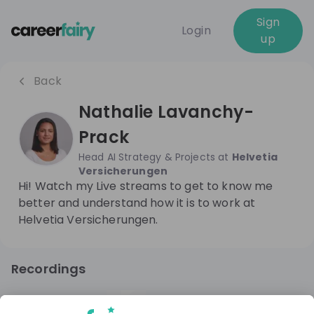
Sign
Login
up
Back
Nathalie Lavanchy-
Prack
Head AI Strategy & Projects
at
Helvetia
Versicherungen
Hi! Watch my Live streams to get to know me
better and understand how it is to work at
Helvetia Versicherungen.
Recordings
2 years ago
01:03:18
Helvetia Versicherungen