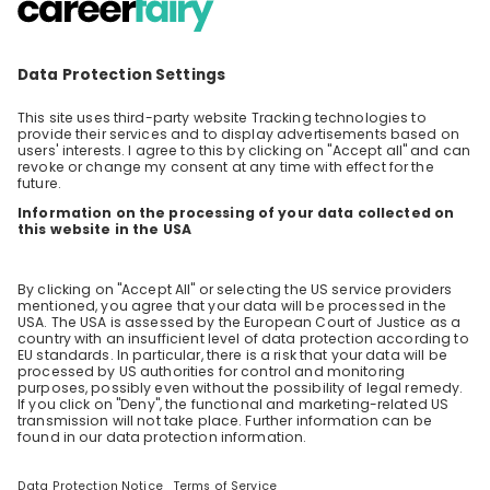
AI Secrets Unlocked: Wie du mit AI Skills
im Studium und Beruf punktest
🎙️ AI-Skills, die dich wirklich weiterbringen! Hol
dir exklusive Einblicke und Tipps von Nathalie,
Head AI & Strategy: von spannenden Projekten
DE
Information technology
+ 5
und richtigem Prompting bis zu den zentralen
AI-Kompetenzen, die du für einen Job bei
Helvetia brauchst. Sei bei unserem Livestream
dabei und frag, was du schon immer wissen
wolltest. 😎 👉 Das erfährst du in unserem
Livestream: 1. Exklusive Einblicke in das Team AI
& Strategies 2. How-To: Effektive Prompts
erstellen und AI richtig nutzen 3. Warum AI-
Know-how für Berufseinsteiger entscheidend
ist Neugierig geworden? Melde dich an und
erfahre noch mehr! &Los 🚀