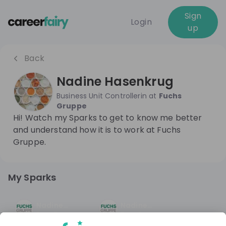
Sign
Login
up
Back
Nadine Hasenkrug
Business Unit Controllerin
at
Fuchs
Gruppe
Hi! Watch my Sparks to get to know me better
and understand how it is to work at Fuchs
Gruppe.
My Sparks
Nadine
Nadine
From
Fuchs
From
Fuchs
Hasenkrug
Hasenkrug
Gruppe
Gruppe