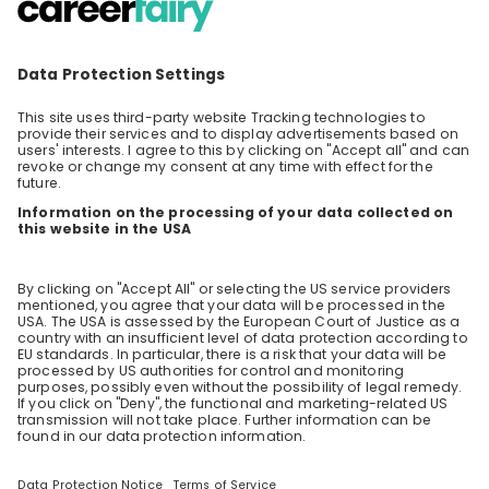
💼 Jobs
🧑‍💼 Role
Das bringt dir das
Dein Weg nach
Trainee-
dem Trainee-
Programm bei
Programm bei
der Fuchs
der Fuchs
Gruppe!
Gruppe!