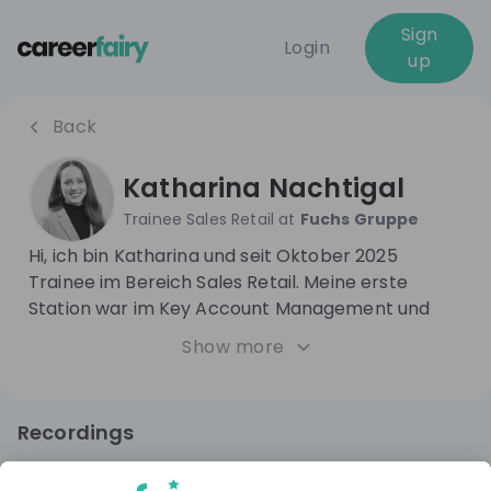
Sign
Login
up
Back
Katharina Nachtigal
Trainee Sales Retail
at
Fuchs Gruppe
Hi, ich bin Katharina und seit Oktober 2025
Trainee im Bereich Sales Retail. Meine erste
Station war im Key Account Management und
aktuell bin ich im Außendienst tätig. Zuvor habe
Show more
ich meinen Bachelor in Wirtschaftspsychologie
abgeschlossen und durch
Werkstudententätigkeiten sowie Praktika
Recordings
wertvolle Praxiserfahrung gesammelt. Bei der
5 months ago
49:25
Fuchs Gruppe wurde ich vom ersten Tag an
Fuchs Gruppe