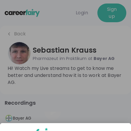
Sign
Login
up
Back
Sebastian Krauss
Pharmazeut im Praktikum
at
Bayer AG
Hi! Watch my Live streams to get to know me
better and understand how it is to work at Bayer
AG.
Recordings
10 months ago
01:15:06
Bayer AG
Pharmazeut*innen aufgepasst: Mach