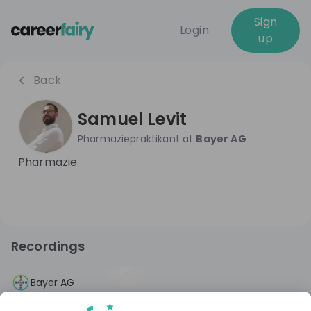
Sign
Login
up
Back
Samuel Levit
Pharmaziepraktikant
at
Bayer AG
Pharmazie
Recordings
3 years ago
01:05:42
Bayer AG
5 Gründe warum du dein (halbes)