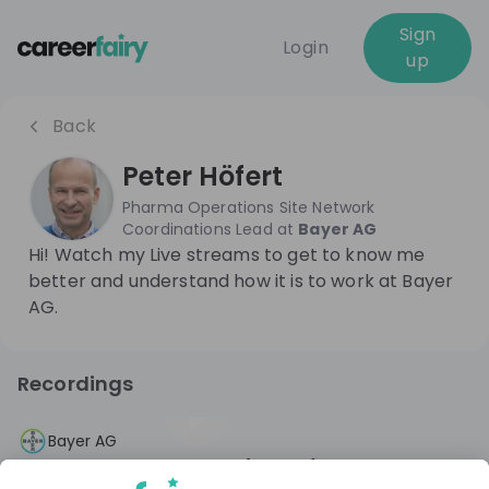
Sign
Login
up
Back
Peter Höfert
Pharma Operations Site Network
Coordinations Lead
at
Bayer AG
Hi! Watch my Live streams to get to know me
better and understand how it is to work at Bayer
AG.
Recordings
3 years ago
01:05:42
Bayer AG
5 Gründe warum du dein (halbes)