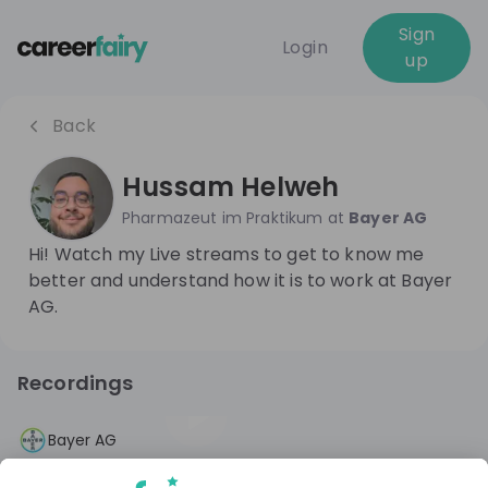
Sign
Login
up
Back
Hussam Helweh
Pharmazeut im Praktikum
at
Bayer AG
Hi! Watch my Live streams to get to know me
better and understand how it is to work at Bayer
AG.
Recordings
10 months ago
01:15:06
Bayer AG
Pharmazeut*innen aufgepasst: Mach