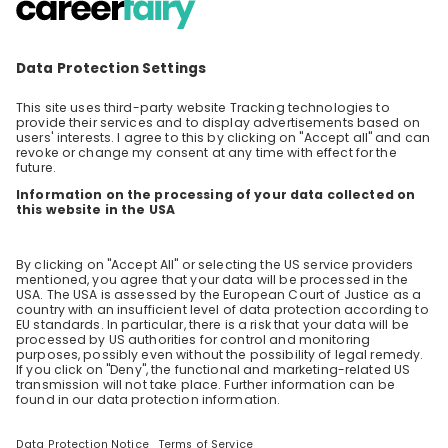
Als Business Analystin die Energiewende
mitgestalten – hört sich im ersten Moment
vielleicht ein wenig absurd an. Unsere Business
DE
Business development
Analystinnen und Analysten haben jedoch
tatsächlich einen grossen Impact, wie schnell
wir die Energiewende vorantreiben können.
Was macht aber ein:e Business Analyst:in im
Bereich Netze und Energie und was ist der
Beitrag zur Energiewende? Was versteht man
unter dem Begriff «Energiewende» überhaupt?
Eines ist sicher – es müssen viele
verschiedene Bereiche miteinander
funktionieren, damit wir die Energiewende
schaffen. Dafür brauchen wir Menschen wie
dich. Menschen mit Weitsicht, neuen und
ungewöhnlichen Ideen und Lösungen für die
unterschiedlichsten Herausforderungen.
Besuche unseren Livestream und tauche in
die Welt der Business Analystin Lea Zulliger ein.
Erfahre wie Leas Arbeitsalltag aussieht und
welche Auswirkungen ihre Arbeit auf uns als
Unternehmen und unsere Gesellschaft hat.