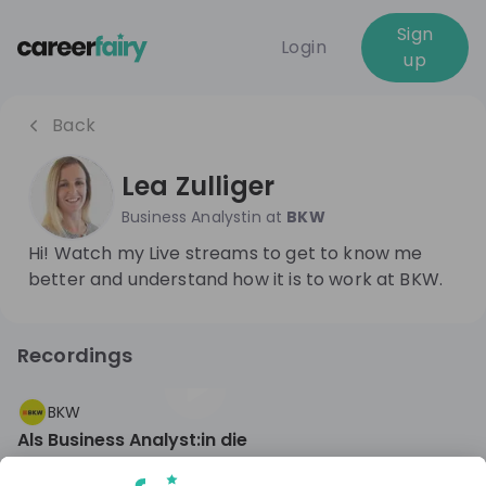
Sign
Login
up
Back
Lea Zulliger
Business Analystin
at
BKW
Hi! Watch my Live streams to get to know me
better and understand how it is to work at BKW.
Recordings
3 years ago
47:43
BKW
Als Business Analyst:in die
Energiewende mitgestalten