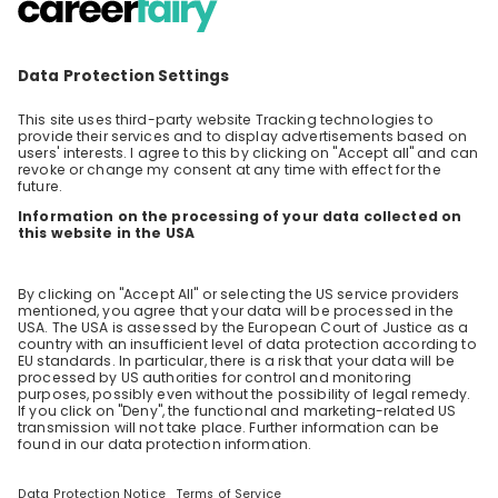
Karrierewege in der Technischen
Gebäudeausrüstung bei BASF
Finde heraus, ob der TGA-Bereich deine
Zukunft sein könnte – erhalte exklusive
Insider-Tipps von unseren Expert:innen! 🔍 Wie
DE
Other
entstehen moderne, sichere und nachhaltige
Gebäude? Ob Labore, Bürogebäude oder
Feuerwachen – in jeder Einrichtung steckt
mehr Technik, als du denkst! Die Technische
Gebäudeausrüstung (TGA) sorgt dafür, dass
Gebäude sicher, effizient und funktionsfähig
sind. Dazu gehören unter anderem: •
Lüftungs-, Heiz- und Klimatechnik: Für
angenehme Temperaturen und Luftqualität •
Sicherheitstechnik: Brandschutzsysteme und
Feuerlöscheinrichtungen •
Versorgungssysteme: Wasser-, Strom- und IT-
Netzwerke • Nachhaltige Lösungen: Smarte
Technologien für mehr Energieeffizienz 🚧
BASF & TGA – Mehr als nur Technik! Als einer
der größten Chemiekonzerne der Welt