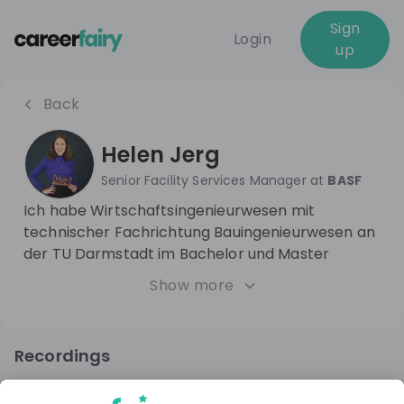
Sign
Login
up
Back
Helen Jerg
Senior Facility Services Manager
at
BASF
Ich habe Wirtschaftsingenieurwesen mit
technischer Fachrichtung Bauingenieurwesen an
der TU Darmstadt im Bachelor und Master
studiert. 2021 bin ich bei BASF als Trainee Real
Show more
Estate und Civil Engineering in der Bautechnik
eingestiegen und bin seit 2 Jahren
Fachgruppenleiterin für die Instandhaltung der
Recordings
TGA für Büro-, Werkstatt- und Lagergebäude am
1 year ago
56:59
Standort Ludwigshafen.
BASF