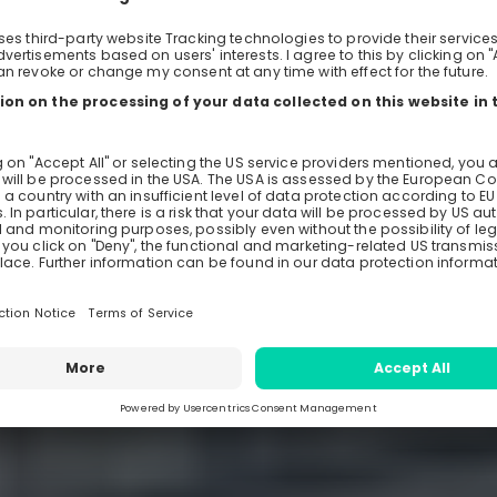
gerin
Tuesday, Jun 30, 202
0
-
Days
Ho
sgruppe
Re
Host
TU 