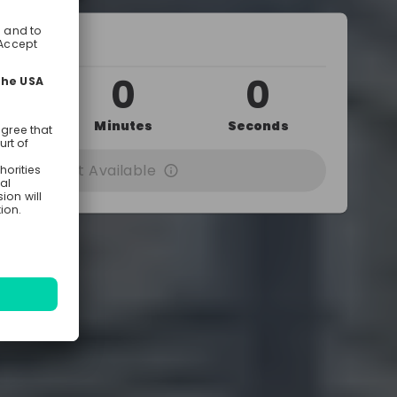
0 10:15 AM
0
0
0
urs
Minutes
Seconds
cording Not Available
ed by
Dresden