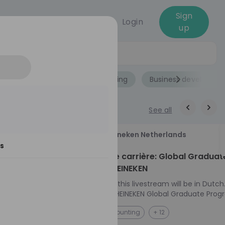
Sign
Login
up
Jobs
Role
Accounting
Business developme
See all
18
Heineken Netherlands
s
aug
ech at
Kickstart je carrière: Global Graduat
Program HEINEKEN
ove from
Please note: this livestream will be in Dutch
Ontdek het HEINEKEN Global Graduate Prog
e future
Jouw Wereldwijde Carrière Start Hier! 🌍 Ben jij
NL
Accounting
+ 12
 from one of
klaar voor een avontuur dat jouw carrière 
ts, and enjoy
vliegende start geeft? Maak kennis met he