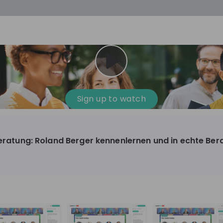
cess
Company culture
Day in the life
Events
Sign up to watch
12
oup
Sunrise
eberatung: Roland Berger kennenlernen und in echte Be
aug
plorers Program
Innovation, Unfiltered: AI & T
- United States
Sunrise
national passionate
Curious how innovation and AI m
t and creating lasting
ideas to real impact? Join our Live Stream and
discover how Sunrise is shaping th
ment
+ 13
EN
Information technology
roup Explorers
through innovation. Hear directly
ortunities to gain
our experts, explore real AI projec