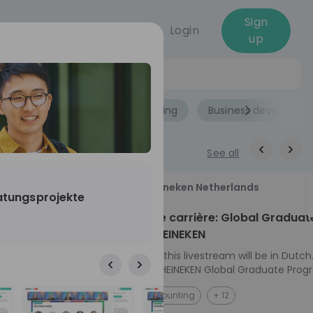
Sign
Login
up
Jobs
Role
Accounting
Business developme
See all
18
Heineken Netherlands
ratungsprojekte
aug
ech at
Kickstart je carrière: Global Graduat
Program HEINEKEN
ove from
Please note: this livestream will be in Dutch
Ontdek het HEINEKEN Global Graduate Prog
e future
Jouw Wereldwijde Carrière Start Hier! 🌍 Ben jij
NL
Accounting
+ 12
 from one of
klaar voor een avontuur dat jouw carrière 
ts, and enjoy
vliegende start geeft? Maak kennis met he