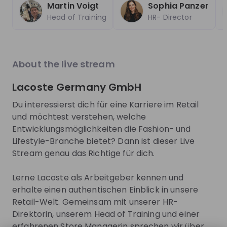
CINFO - Swiss centre of competence for international cooperation
Opt
Entwicklungsmöglichkeiten die Fashion- und
Follow
Non-profit & Charity
Lifestyle-Branche bietet? Dann ist dieser Live
Switzerland
Swit
Stream genau das Richtige für dich.
MediaMarktSaturn
Deli
Lerne Lacoste als Arbeitgeber kennen und
Follow
Retail
Tech
erhalte einen authentischen Einblick in unsere
Germany
Ger
Retail-Welt. Gemeinsam mit unserer HR-
Direktorin, unserem Head of Training und einer
erfahrenen Store Managerin sprechen wir über
Explore more companies
Karrierewege, den Arbeitsalltag im Store und die
Fähigkeiten, die für eine erfolgreiche Laufbahn im
Retail wichtig sind.
Sparks
Du erfährst, welche Einstiegsmöglichkeiten es bei
Lacoste gibt, wie sich Mitarbeitende
Students
Students
Frances
From
MTU
From
MTU
From
ABB
MTU
MTU
Borsatt
weiterentwickeln können und warum Retail weit
Aero Engines
Aero Engines
mehr ist als Verkauf. Besonders spannend: Wir
🚀 Application process
💼 Jobs
🧑‍💼 Role
zeigen dir, wie unser strukturiertes
Lerne MTU Aero
Lerne MTU Aero
How has your