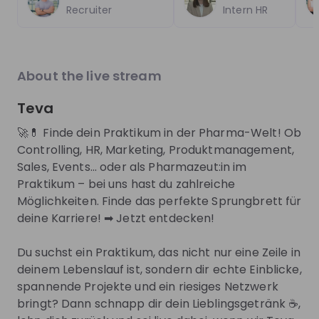
EN
Product management
+ 13
E
explore the World Bank Group Explorers
CIO.
Recruiter
Intern HR
Program and discover opportunities to gain
phas
international experience, collaborate with
to d
experts from around the world, and contribute
you 
Trending jobs
to solutions that help improve lives globally.
comp
See all
About the live stream
Discover how your talent can help drive
lear
positive change around the world.
toda
Teva
buil
World Bank Group
Boehring
tech
World Bank Group Pioneers 
Pharmaziep
🚀💊 Finde dein Praktikum in der Pharma-Welt! Ob
Two 
Internship Program
Medical I
you'
Controlling, HR, Marketing, Produktmanagement,
inte
Sales, Events... oder als Pharmazeut:in im
Internship
Internship
you 
Praktikum – bei uns hast du zahlreiche
Data & analytics, Finance, Information technology, Le
Other
Möglichkeiten. Finde das perfekte Sprungbrett für
United States of America
Germany
deine Karriere! ➡ Jetzt entdecken!
Apply until 12/08/2026
Check details
Apply until 30
Du suchst ein Praktikum, das nicht nur eine Zeile in
deinem Lebenslauf ist, sondern dir echte Einblicke,
hiring
right now
Featured companies
spannende Projekte und ein riesiges Netzwerk
bringt? Dann schnapp dir dein Lieblingsgetränk ☕,